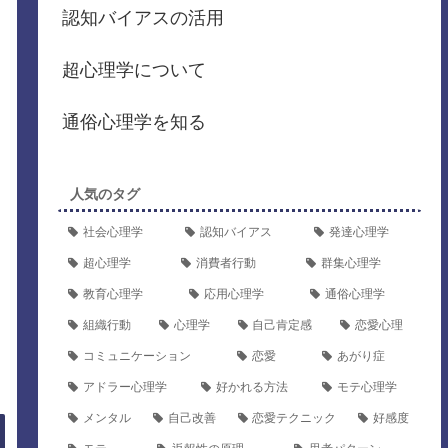
認知バイアスの活用
超心理学について
通俗心理学を知る
人気のタグ
社会心理学
認知バイアス
発達心理学
超心理学
消費者行動
群集心理学
教育心理学
応用心理学
通俗心理学
組織行動
心理学
自己肯定感
恋愛心理
コミュニケーション
恋愛
あがり症
アドラー心理学
好かれる方法
モテ心理学
メンタル
自己改善
恋愛テクニック
好感度