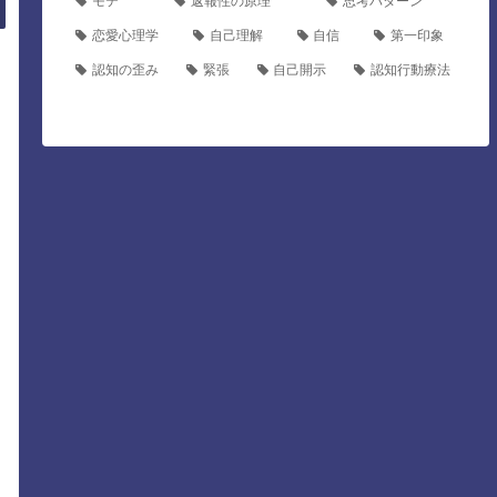
モテ
返報性の原理
思考パターン
恋愛心理学
自己理解
自信
第一印象
認知の歪み
緊張
自己開示
認知行動療法