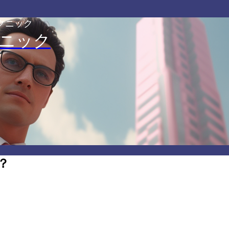
クニック
ニック
？