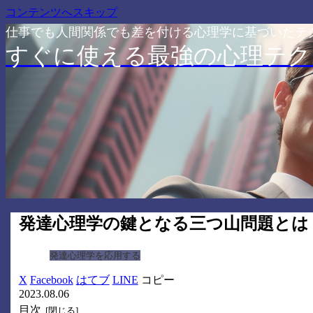
コンテンツへスキップ
仕事でも人間関係でも差を付ける心理学に基づいたテ
すぐに使える最強の心理テク
発達心理学の鍵となる三つ山問題とは
発達心理学を応用する
X
Facebook
はてブ
LINE
コピー
2023.08.06
目次