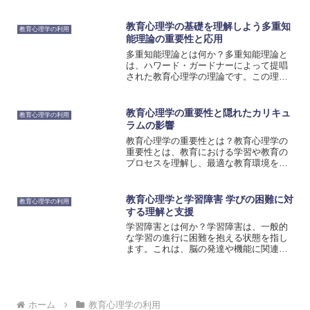
活用することで、効果的な学習環境を作
り出すことができます。しかし、実際の
学習環境においては、教育心理学の欠如
教育心理学の基礎を理解しよう多重知
教育心理学の利用
モデルが存在し、重要な要...
能理論の重要性と応用
多重知能理論とは何か？多重知能理論と
は、ハワード・ガードナーによって提唱
された教育心理学の理論です。この理論
によれば、人間の知能は単一ではなく、
複数の異なる形態の知能から構成されて
います。ガードナーは、伝統的なIQテス
教育心理学の重要性と隠れたカリキュ
教育心理学の利用
トが言語的・論理的な知...
ラムの影響
教育心理学の重要性とは？教育心理学の
重要性とは、教育における学習や教育の
プロセスを理解し、最適な教育環境を作
り出すための知識を提供することです。
教育心理学は、学習者の発達や学習スタ
イル、認知プロセスなどを研究し、教育
教育心理学と学習障害 学びの困難に対
教育心理学の利用
者が効果的な教育方法を選...
する理解と支援
学習障害とは何か？学習障害は、一般的
な学習の進行に困難を抱える状態を指し
ます。これは、脳の発達や機能に関連し
ており、遺伝的な要因や環境要因が関与
している可能性があります。学習障害
は、個人の能力や知識に関係なく、学習
の進行に問題があることを意...
ホーム
教育心理学の利用