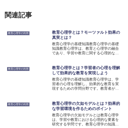
関連記事
教育心理学とは？モーツァルト効果の
教育心理学の利用
真実とは？
教育心理学の基礎知識教育心理学の基礎
知識教育心理学は、教育と心理学の融合
であり、学習や教育に関する心理的な要
素を研究する学問分野です。教育心理学
の目的は、教育の効果を最大化するため
に、学習者の心理的な特性やニーズを理
教育心理学とは？学習者の心理を理解
教育心理学の利用
解し、適切な教育方法を提...
して効果的な教育を実現しよう
教育心理学の基礎知識教育心理学は、学
習者の心理を理解し、効果的な教育を実
現するための学問分野です。教育者が学
習者の特性やニーズを把握し、適切な教
育方法を選択するためには、教育心理学
の基礎知識が必要です。教育心理学の基
教育心理学の欠如モデルとは？効果的
教育心理学の利用
礎知識を学ぶことで、教育...
な学習環境を作るためのポイント
教育心理学の欠如モデルとは教育心理学
は、学習や教育における心理的な要素を
研究する学問です。教育心理学の知識を