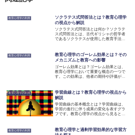
ソクラテス式問答法とは？教育心理学
教育心理学の利用
の視点から解説
ソクラテス式問答法とは何か？ソクラテ
ス式問答法とは、古代ギリシャの哲学者
であるソクラテスが使用した教育手法で
す。ソクラテスは、知識を教えるのでは
なく、学習者の思考を引き出すことを重
視しました。彼は、質問を通じて学習者
教育心理学のゴーレム効果とは？その
教育心理学の利用
が自己反省や自己発見を行...
メカニズムと教育への影響
ゴーレム効果とは？ゴーレム効果とは、
教育心理学において重要な概念の一つで
す。この効果は、他者の期待や評価が学
習者のパフォーマンスに影響を与える現
象を指します。具体的には、学習者に対
する低い期待や評価が学習者の自己評価
学習曲線とは？教育心理学の視点から
教育心理学の利用
や自己効力感を低下させる...
解説
学習曲線の基本概念とは？学習曲線は、
学習の進行に伴う成果の変化を表すグラ
フです。教育心理学の視点から見ると、
学習曲線は学習者の成長や発達を理解す
るための重要な指標となります。学習曲
線の基本概念として、初期の急速な成果
教育心理学と過剰学習効果的な学習方
教育心理学の利用
の向上が次第に緩やかにな...