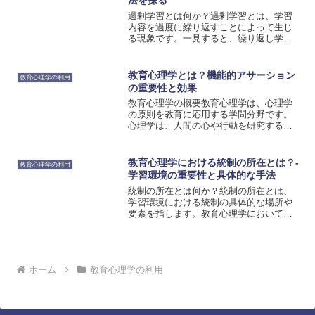
法を探る
過剰学習とは何か？過剰学習とは、学習
内容を過度に繰り返すことによって生じ
る現象です。一見すると、繰り返し学習
することは効果的な学習方法のように思
えますが、実際には長期的な学習効果に
は繋がらない可能性があります。過剰学
教育心理学とは？機能的アサーション
教育心理学の利用
習は、一時的な効果をもた...
の重要性と効果
教育心理学の概要教育心理学は、心理学
の原則を教育に応用する学問分野です。
心理学は、人間の心や行動を研究する学
問であり、教育心理学はその心理学の原
則を教育に応用することで、学習や教育
のプロセスを理解し、教育の効果を最大
教育心理学における統制の所在とは？-
教育心理学の利用
化するための戦略を開発す...
学習環境の重要性と具体的な手法
統制の所在とは何か？統制の所在とは、
学習環境における統制の具体的な場所や
要素を指します。教育心理学において
は、学習者が学習を行う際にどのような
要素が彼らの学習成果に影響を与えるか
を研究する分野です。統制の所在は、学
習者の学習成果に大きな影響...
ホーム
教育心理学の利用