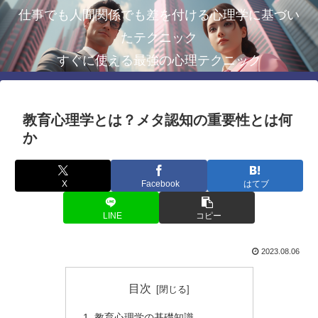
仕事でも人間関係でも差を付ける心理学に基づい
たテクニック
すぐに使える最強の心理テクニック
教育心理学とは？メタ認知の重要性とは何
か
X
Facebook
はてブ
LINE
コピー
2023.08.06
目次
教育心理学の基礎知識