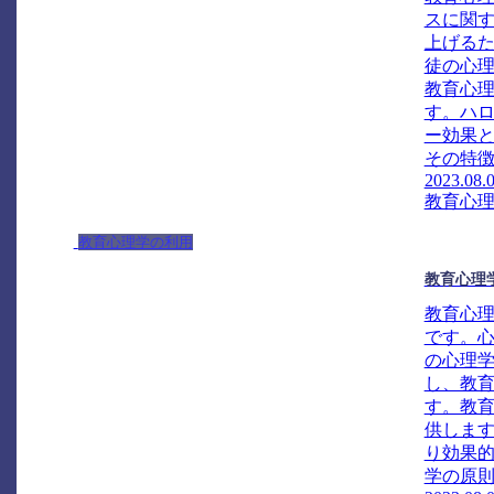
スに関
上げる
徒の心
教育心
す。ハ
ー効果
その特徴
2023.08.
教育心
教育心理学の利用
教育心理
教育心
です。
の心理
し、教
す。教
供しま
り効果
学の原則