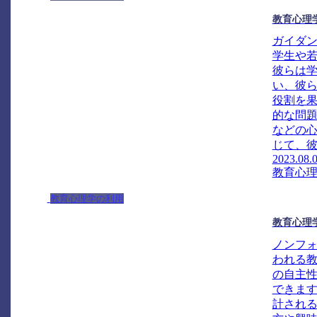
教育心理
ガイダ
学生や
彼らは
い、彼
役割を
的な問
などの
じて、彼
2023.08.
教育心
教育心理学の利用
教育心理
ノンフ
われる
の自主
できま
計され