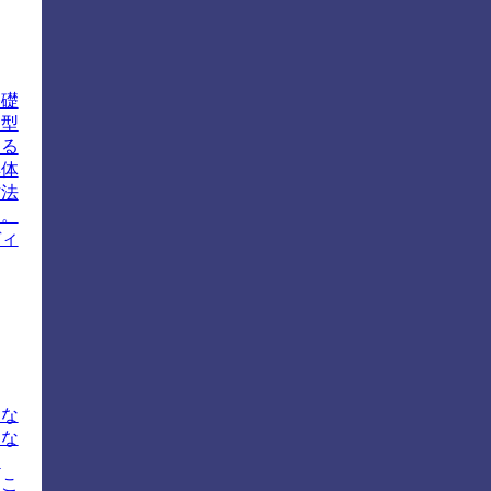
基礎
ド型
なる
具体
方法
す。
ディ
的な
的な
て
うこ