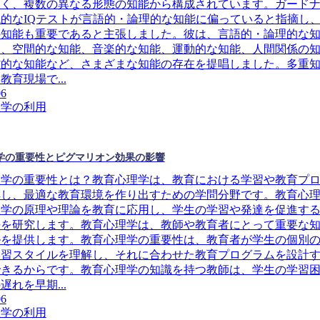
なく、複数の異なる形態の知能から構成されています。ガード
的なIQテストが言語的・論理的な知能に偏っていると指摘し
の知能も重要であると主張しました。彼は、言語的・論理的な
も、空間的な知能、音楽的な知能、運動的な知能、人間関係の
省的な知能など、さまざまな知能の存在を提唱しました。多重
教育現場で...
06
理学の利用
学の重要性とピグマリオン効果の影響
理学の重要性とは？教育心理学は、教育における学習や教育プ
解し、最適な教育環境を作り出すための学問分野です。教育心
理学の原理や理論を教育に応用し、学生の学習や発達を促進す
法を研究します。教育心理学は、教師や教育者にとって重要な
ルを提供します。教育心理学の重要性は、教育者が学生の個別
学習スタイルを理解し、それに合わせた教育プログラムを設計
できるからです。教育心理学の知識を持つ教師は、学生の学習
遅れを早期...
06
理学の利用