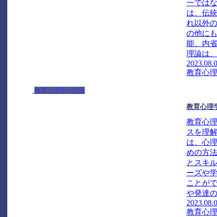
一では
は、伝統
れ以外
の他に
能、内
理論は、
2023.08.
教育心
教育心理学の利用
教育心理
教育心
スを理
は、心
めの方
とスキ
ーズや
ことが
や発達の
2023.08.
教育心