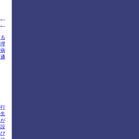
は、
す。
行
する
心理
つ病
を通
で行
学生
とが
て設
学び