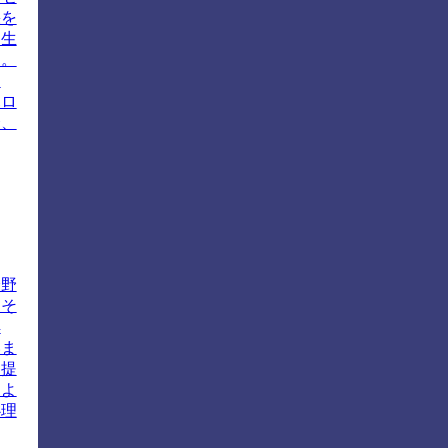
果を
、生
す。
ま
ハロ
合、
分野
はそ
解
いま
を提
、よ
心理