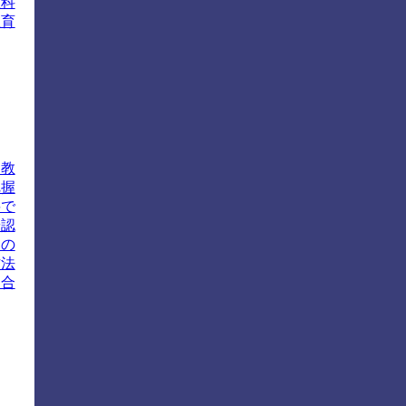
教科
教育
な教
把握
要で
や認
期の
方法
に合