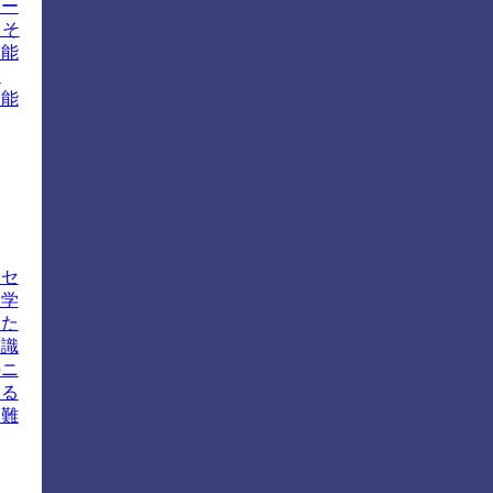
ナー
、そ
知能
知
知能
ロセ
理学
るた
知識
のニ
する
困難