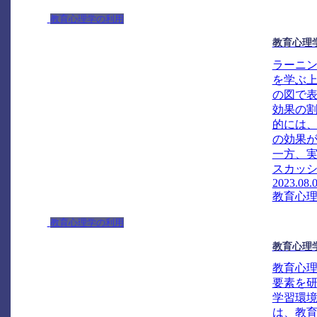
教育心理学の利用
教育心理
ラーニ
を学ぶ
の図で
効果の
的には
の効果が
一方、
スカッショ
2023.08.
教育心
教育心理学の利用
教育心理
教育心
要素を
学習環
は、教