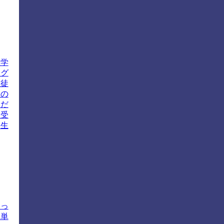
理学
なグ
生徒
学の
んだ
を受
た生
よっ
は単