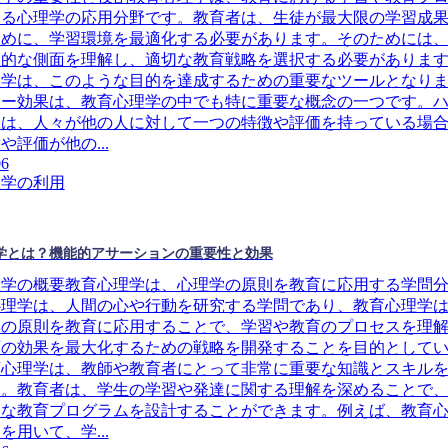
する心理学の応用分野です。教育者は、生徒が最大限の学習成
ために、学習環境を最適化する必要があります。そのためには
理的な側面を理解し、適切な教育戦略を選択する必要がありま
理学は、このような目的を達成するための重要なツールとなり
ロー効果は、教育心理学の中でも特に重要な概念の一つです。
とは、人々が他の人に対して一つの特徴や評価を持っている場
や評価が他の...
06
理学の利用
学とは？機能的アサーションの重要性と効果
理学の概要教育心理学は、心理学の原則を教育に応用する学問
心理学は、人間の心や行動を研究する学問であり、教育心理学
学の原則を教育に応用することで、学習や教育のプロセスを理
育の効果を最大化するための戦略を開発することを目的として
育心理学は、教師や教育者にとって非常に重要な知識とスキル
す。教育者は、学生の学習や発達に関する理解を深めることで
的な教育プログラムを設計することができます。例えば、教育
を用いて、学...