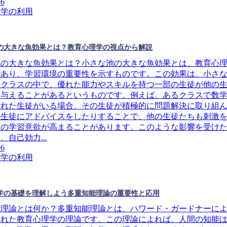
06
理学の利用
の大きな魚効果とは？教育心理学の視点から解説
池の大きな魚効果とは？小さな池の大きな魚効果とは、教育心
であり、学習環境の重要性を示すものです。この効果は、小さ
やクラスの中で、優れた能力やスキルを持つ一部の生徒が他の
を与えることがあるというものです。例えば、あるクラスで数
優れた生徒がいる場合、その生徒が積極的に問題解決に取り組
の生徒にアドバイスをしたりすることで、他の生徒たちも刺激
学の学習意欲が高まることがあります。このような影響を受け
、自己効力...
06
理学の利用
学の基礎を理解しよう多重知能理論の重要性と応用
能理論とは何か？多重知能理論とは、ハワード・ガードナーに
された教育心理学の理論です。この理論によれば、人間の知能