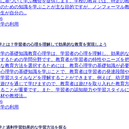
味に基づいて学ぶ機会を提供します。学校の教育では、特定の
トのための知識を学ぶことが主な目的ですが、ノンフォーマル
生が自分の...
06
理学の利用
学とは？学習者の心理を理解して効果的な教育を実現しよう
理学の基礎知識教育心理学は、学習者の心理を理解し、効果的
現するための学問分野です。教育者が学習者の特性やニーズを
切な教育方法を選択するためには、教育心理学の基礎知識が必
育心理学の基礎知識を学ぶことで、教育者は学習者の発達段階
、学習スタイルなどを理解することができます。例えば、幼児
は遊びを通じて学びますので、教育者は遊びを取り入れた教育
することが重要です。また、学習者の認知能力や学習スタイル
材や教授法...
06
理学の利用
学と過剰学習効果的な学習方法を探る