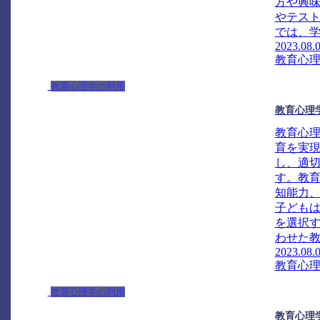
方や興
やテス
では、学
2023.08.
教育心
教育心理学の利用
教育心理
教育心
育を実
し、適
す。教
知能力
子ども
を選択
わせた教
2023.08.
教育心
教育心理学の利用
教育心理