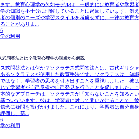
ります。教育心理学の欠如モデルは、一般的には教育者や学習
理学の知識を不十分に理解していることに起因しています。例
習者の個別のニーズや学習スタイルを考慮せずに、一律の教育
ることがありま...
06
理学の利用
ス式問答法とは？教育心理学の視点から解説
テス式問答法とは何か？ソクラテス式問答法とは、古代ギリシ
であるソクラテスが使用した教育手法です。ソクラテスは、知
のではなく、学習者の思考を引き出すことを重視しました。彼
通じて学習者が自己反省や自己発見を行うことを促しました。
基本的なアプローチは、ソクラテスが「知らないことを知ると
に基づいています。彼は、学習者に対して問いかけることで、
や信念に疑問を投げかけました。これにより、学習者は自分自
評価し、新...
06
理学の利用