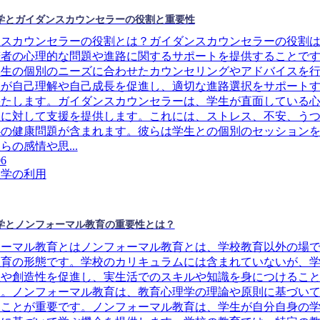
学とガイダンスカウンセラーの役割と重要性
ンスカウンセラーの役割とは？ガイダンスカウンセラーの役割
若者の心理的な問題や進路に関するサポートを提供することで
学生の個別のニーズに合わせたカウンセリングやアドバイスを
らが自己理解や自己成長を促進し、適切な進路選択をサポート
果たします。ガイダンスカウンセラーは、学生が直面している
題に対して支援を提供します。これには、ストレス、不安、う
心の健康問題が含まれます。彼らは学生との個別のセッション
らの感情や思...
06
理学の利用
学とノンフォーマル教育の重要性とは？
ォーマル教育とはノンフォーマル教育とは、学校教育以外の場
教育の形態です。学校のカリキュラムには含まれていないが、
性や創造性を促進し、実生活でのスキルや知識を身につけるこ
す。ノンフォーマル教育は、教育心理学の理論や原則に基づい
ることが重要です。ノンフォーマル教育は、学生が自分自身の