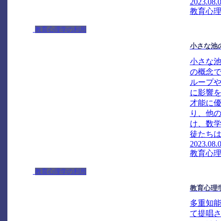
2023.08.
教育心
教育心理学の利用
小さな池
小さな
の概念
ループ
に影響
才能に
り、他
け、数
徒たちは
2023.08.
教育心
教育心理学の利用
教育心理
多重知
て提唱