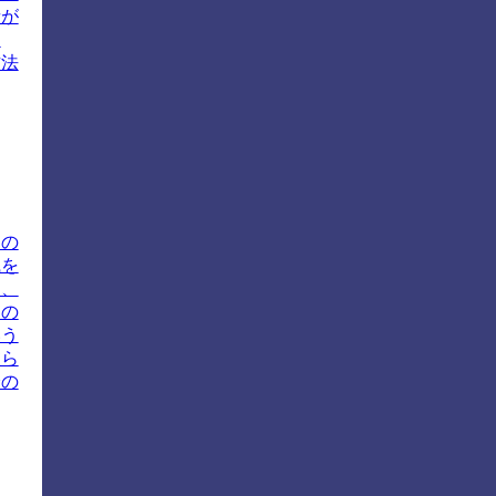
者が
え
方法
ャの
識を
は、
この
いう
彼ら
身の