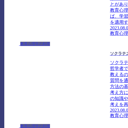
とがあ
教育心
ば、学
を適用す
2023.08.
教育心
教育心理学の利用
ソクラテ
ソクラ
哲学者
教える
質問を
方法の
考え方
の知識
考えを再
2023.08.
教育心
教育心理学の利用