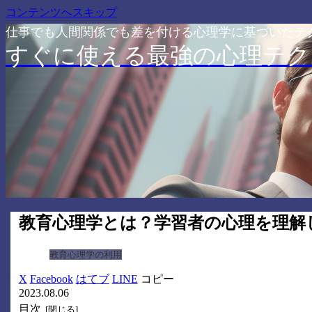
コンテンツへスキップ
仕事でも人間関係でも差を付ける心理学に基づいたテ
すぐに使える最強の心理テク
教育心理学とは？学習者の心理を理解
教育心理学の利用
X
Facebook
はてブ
LINE
コピー
2023.08.06
目次