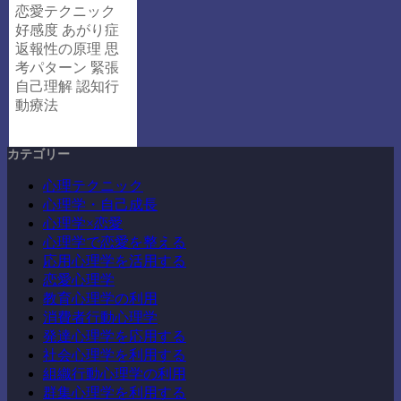
恋愛テクニック
好感度
あがり症
返報性の原理
思
考パターン
緊張
自己理解
認知行
動療法
カテゴリー
心理テクニック
心理学・自己成長
心理学×恋愛
心理学で恋愛を整える
応用心理学を活用する
恋愛心理学
教育心理学の利用
消費者行動心理学
発達心理学を応用する
社会心理学を利用する
組織行動心理学の利用
群集心理学を利用する