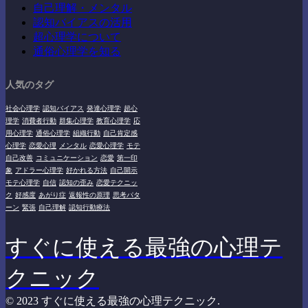
自己理解・メンタル
認知バイアスの活用
超心理学について
通俗心理学を知る
人気のタグ
社会心理学
認知バイアス
発達心理学
超心
理学
消費者行動
群集心理学
教育心理学
応
用心理学
通俗心理学
組織行動
自己肯定感
心理学
恋愛心理
メンタル
恋愛心理学
モテ
自己改善
コミュニケーション
恋愛
第一印
象
アドラー心理学
好かれる方法
自己開示
モテ心理学
自信
認知の歪み
恋愛テクニッ
ク
好感度
あがり症
返報性の原理
思考パタ
ーン
緊張
自己理解
認知行動療法
すぐに使える最強の心理テ
クニック
© 2023 すぐに使える最強の心理テクニック.