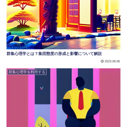
群集心理学とは？集団態度の形成と影響について解説
2023.08.06
群集心理学を利用する