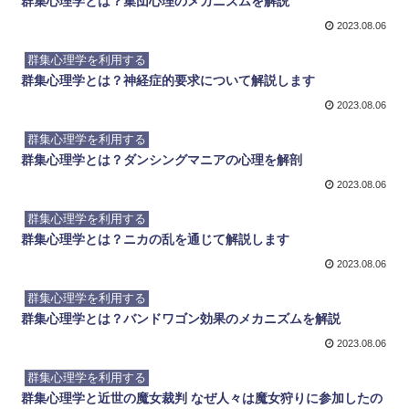
群集心理学とは？集団心理のメカニズムを解説
2023.08.06
群集心理学を利用する
群集心理学とは？神経症的要求について解説します
2023.08.06
群集心理学を利用する
群集心理学とは？ダンシングマニアの心理を解剖
2023.08.06
群集心理学を利用する
群集心理学とは？ニカの乱を通じて解説します
2023.08.06
群集心理学を利用する
群集心理学とは？バンドワゴン効果のメカニズムを解説
2023.08.06
群集心理学を利用する
群集心理学と近世の魔女裁判 なぜ人々は魔女狩りに参加したの