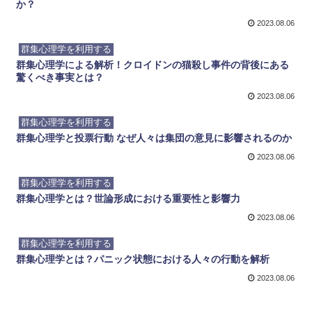
か？
2023.08.06
群集心理学を利用する
群集心理学による解析！クロイドンの猫殺し事件の背後にある
驚くべき事実とは？
2023.08.06
群集心理学を利用する
群集心理学と投票行動 なぜ人々は集団の意見に影響されるのか
2023.08.06
群集心理学を利用する
群集心理学とは？世論形成における重要性と影響力
2023.08.06
群集心理学を利用する
群集心理学とは？パニック状態における人々の行動を解析
2023.08.06