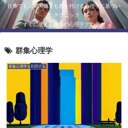
仕事でも人間関係でも差を付ける心理学に基づい
たテクニック
すぐに使える最強の心理テクニック
群集心理学
群集心理学を利用する