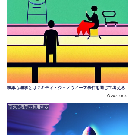
群集心理学とは？キティ・ジェノヴィーズ事件を通じて考える
2023.08.06
群集心理学を利用する