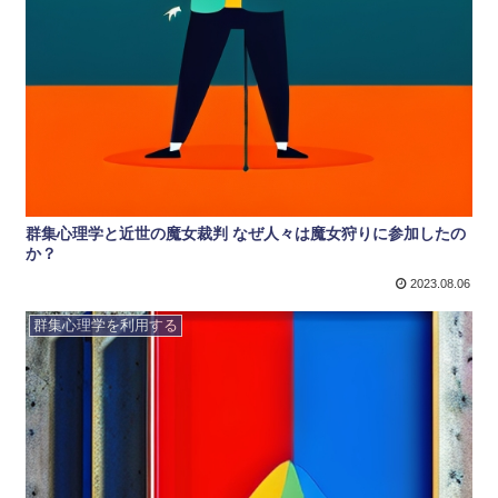
群集心理学と近世の魔女裁判 なぜ人々は魔女狩りに参加したの
か？
2023.08.06
群集心理学を利用する