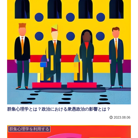
群集心理学とは？政治における衆愚政治の影響とは？
2023.08.06
群集心理学を利用する