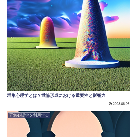
群集心理学とは？世論形成における重要性と影響力
2023.08.06
群集心理学を利用する