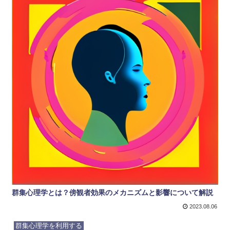
群集心理学とは？傍観者効果のメカニズムと影響について解説
2023.08.06
群集心理学を利用する