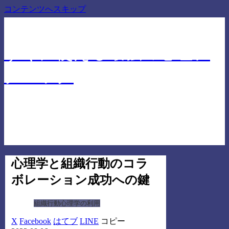
コンテンツへスキップ
仕事でも人間関係でも差を付ける心理学に基づいたテ
クニック
すぐに使える最強の心理テ
クニック
心理学と組織行動のコラ
ボレーション成功への鍵
組織行動心理学の利用
X
Facebook
はてブ
LINE
コピー