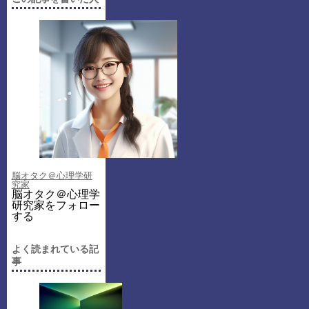
脳オタク＠心理学研
究家
脳オタク＠心理学
研究家をフォロー
する
よく読まれている記
事