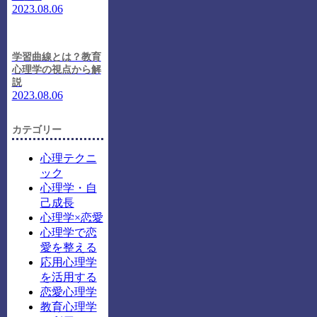
2023.08.06
学習曲線とは？教育
心理学の視点から解
説
2023.08.06
カテゴリー
心理テクニ
ック
心理学・自
己成長
心理学×恋愛
心理学で恋
愛を整える
応用心理学
を活用する
恋愛心理学
教育心理学