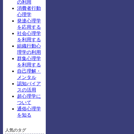
の利用
消費者行動
心理学
発達心理学
を応用する
社会心理学
を利用する
組織行動心
理学の利用
群集心理学
を利用する
自己理解・
メンタル
認知バイア
スの活用
超心理学に
ついて
通俗心理学
を知る
人気のタグ