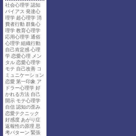
社会心理学
認知
バイアス
発達心
理学
超心理学
消
費者行動
群集心
理学
教育心理学
応用心理学
通俗
心理学
組織行動
自己肯定感
心理
学
恋愛心理
メン
タル
恋愛心理学
モテ
自己改善
コ
ミュニケーション
恋愛
第一印象
ア
ドラー心理学
好
かれる方法
自己
開示
モテ心理学
自信
認知の歪み
恋愛テクニック
好感度
あがり症
返報性の原理
思
考パターン
緊張