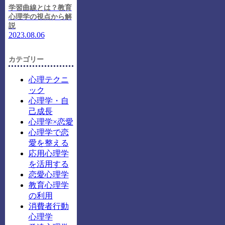
学習曲線とは？教育
心理学の視点から解
説
2023.08.06
カテゴリー
心理テクニ
ック
心理学・自
己成長
心理学×恋愛
心理学で恋
愛を整える
応用心理学
を活用する
恋愛心理学
教育心理学
の利用
消費者行動
心理学