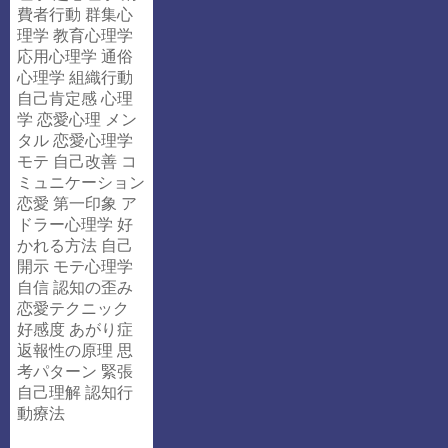
費者行動
群集心
理学
教育心理学
応用心理学
通俗
心理学
組織行動
自己肯定感
心理
学
恋愛心理
メン
タル
恋愛心理学
モテ
自己改善
コ
ミュニケーション
恋愛
第一印象
ア
ドラー心理学
好
かれる方法
自己
開示
モテ心理学
自信
認知の歪み
恋愛テクニック
好感度
あがり症
返報性の原理
思
考パターン
緊張
自己理解
認知行
動療法