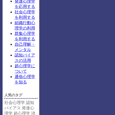
発達心理学
を応用する
社会心理学
を利用する
組織行動心
理学の利用
群集心理学
を利用する
自己理解・
メンタル
認知バイア
スの活用
超心理学に
ついて
通俗心理学
を知る
人気のタグ
社会心理学
認知
バイアス
発達心
理学
超心理学
消