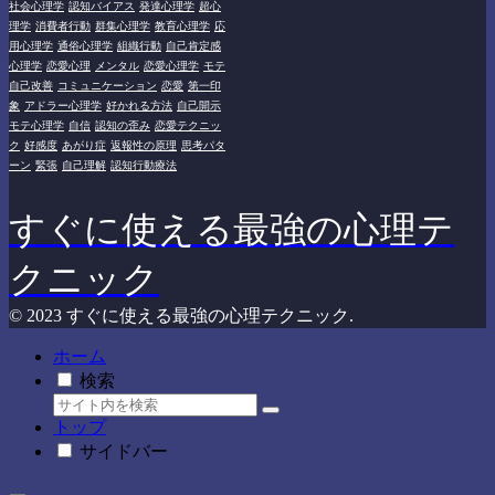
社会心理学
認知バイアス
発達心理学
超心
理学
消費者行動
群集心理学
教育心理学
応
用心理学
通俗心理学
組織行動
自己肯定感
心理学
恋愛心理
メンタル
恋愛心理学
モテ
自己改善
コミュニケーション
恋愛
第一印
象
アドラー心理学
好かれる方法
自己開示
モテ心理学
自信
認知の歪み
恋愛テクニッ
ク
好感度
あがり症
返報性の原理
思考パタ
ーン
緊張
自己理解
認知行動療法
すぐに使える最強の心理テ
クニック
© 2023 すぐに使える最強の心理テクニック.
ホーム
検索
トップ
サイドバー