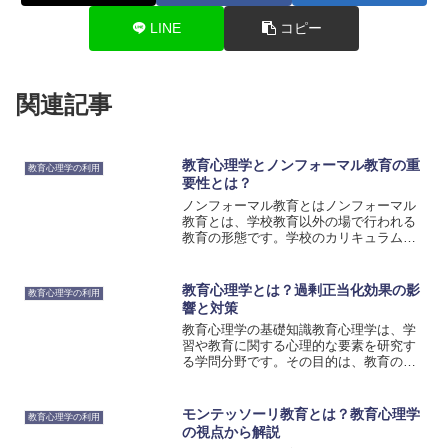
LINE
コピー
関連記事
教育心理学とノンフォーマル教育の重
教育心理学の利用
要性とは？
ノンフォーマル教育とはノンフォーマル
教育とは、学校教育以外の場で行われる
教育の形態です。学校のカリキュラムに
は含まれていないが、学生の自主性や創
造性を促進し、実生活でのスキルや知識
を身につけることができます。ノンフォ
教育心理学とは？過剰正当化効果の影
教育心理学の利用
ーマル教育は、教育心理学...
響と対策
教育心理学の基礎知識教育心理学は、学
習や教育に関する心理的な要素を研究す
る学問分野です。その目的は、教育の効
果を最大化するために、学習者の心理的
な特性やニーズを理解し、適切な教育方
法を提案することです。教育心理学は、
モンテッソーリ教育とは？教育心理学
教育心理学の利用
学習者の認知的なプロセス...
の視点から解説