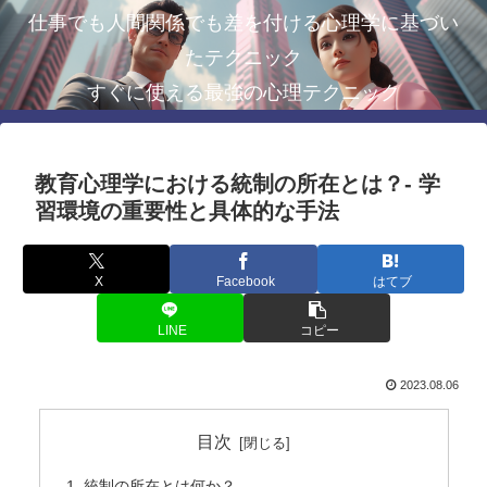
仕事でも人間関係でも差を付ける心理学に基づい
たテクニック
すぐに使える最強の心理テクニック
教育心理学における統制の所在とは？- 学
習環境の重要性と具体的な手法
X
Facebook
はてブ
LINE
コピー
2023.08.06
目次
統制の所在とは何か？