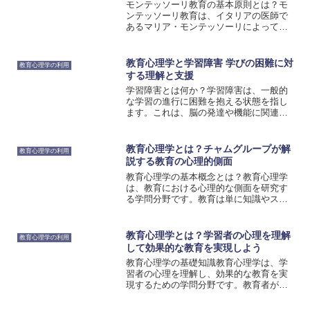
モンテッソーリ教育の基本原則とは？モ
ンテッソーリ教育は、イタリアの医師で
あるマリア・モンテッソーリによって開
発された教育方法です。この教育方法
は、子供の自己学習、自己発見、自己成
長を重視することを基本原則としていま
教育心理学と学習障害 学びの困難に対
教育心理学の利用
す。モンテッソーリ教育の基...
する理解と支援
学習障害とは何か？学習障害は、一般的
な学習の進行に困難を抱える状態を指し
ます。これは、脳の発達や機能に関連し
ており、遺伝的な要因や環境要因が関与
している可能性があります。学習障害
は、個人の能力や知識に関係なく、学習
教育心理学とは？チャムグループが解
教育心理学の利用
の進行に問題があることを意...
説する教育の心理的側面
教育心理学の基本概念とは？教育心理学
は、教育における心理的な側面を研究す
る学問分野です。教育は単に知識やスキ
ルの伝達だけでなく、学習者の心理的な
側面も考慮する必要があります。教育心
理学は、学習者の心理的なプロセスや行
教育心理学とは？学習者の心理を理解
教育心理学の利用
動を理解し、教育の効果的...
して効果的な教育を実現しよう
教育心理学の基礎知識教育心理学は、学
習者の心理を理解し、効果的な教育を実
現するための学問分野です。教育者が学
習者の特性やニーズを把握し、適切な教
育方法を選択するためには、教育心理学