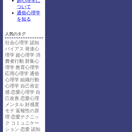
超心理学に
ついて
通俗心理学
を知る
人気のタグ
社会心理学
認知
バイアス
発達心
理学
超心理学
消
費者行動
群集心
理学
教育心理学
応用心理学
通俗
心理学
組織行動
心理学
自己肯定
感
恋愛心理学
自
己改善
恋愛心理
メンタル
好感度
モテ
返報性の原
理
恋愛テクニッ
ク
コミュニケー
ション
恋愛
認知