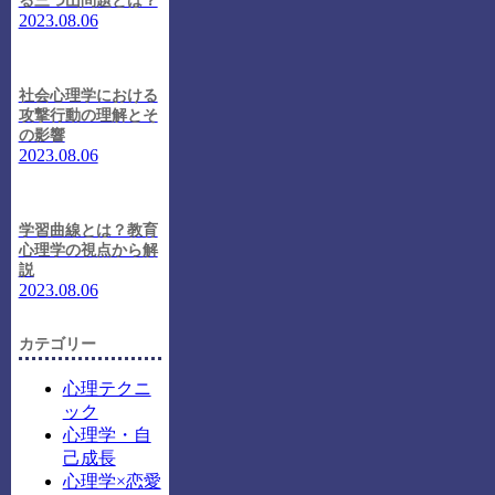
る三つ山問題とは？
2023.08.06
社会心理学における
攻撃行動の理解とそ
の影響
2023.08.06
学習曲線とは？教育
心理学の視点から解
説
2023.08.06
カテゴリー
心理テクニ
ック
心理学・自
己成長
心理学×恋愛