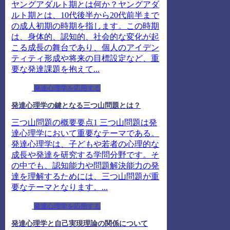
ヤングアダルト期とは何か？ヤングアダ
ルト期とは、10代後半から20代前半まで
の成人初期の時期を指します。この時期
は、身体的、認知的、社会的な変化が起
こる成長の舞台であり、個人のアイデン
ティティ形成や将来の目標設定など、重
要な発達課題を抱えて...
発達心理学を応用する
発達心理学の鍵となる三つ山問題とは？
三つ山問題の概要要点1 三つ山問題は発
達心理学において重要なテーマである。
発達心理学は、子どもや若者の心理的な
成長や発達を研究する学問分野です。そ
の中でも、認知能力や問題解決能力の発
達を理解するためには、三つ山問題が重
要なテーマとなります。...
発達心理学を応用する
発達心理学と自己実現理論の関係について