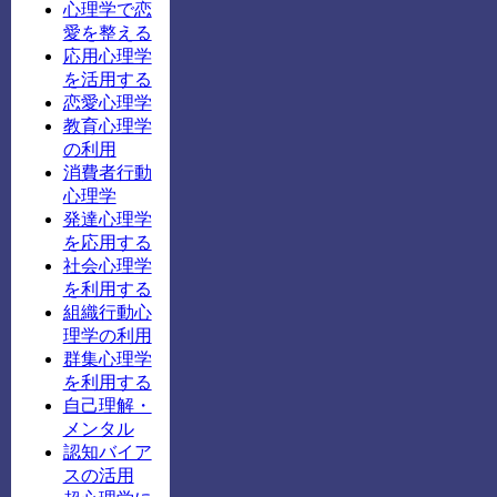
心理学で恋
愛を整える
応用心理学
を活用する
恋愛心理学
教育心理学
の利用
消費者行動
心理学
発達心理学
を応用する
社会心理学
を利用する
組織行動心
理学の利用
群集心理学
を利用する
自己理解・
メンタル
認知バイア
スの活用