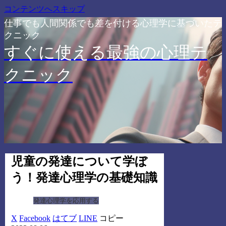
コンテンツへスキップ
仕事でも人間関係でも差を付ける心理学に基づいたテ
クニック
すぐに使える最強の心理テ
クニック
児童の発達について学ぼ
う！発達心理学の基礎知識
発達心理学を応用する
X
Facebook
はてブ
LINE
コピー