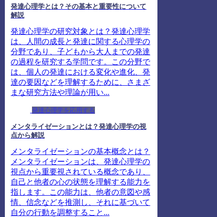
発達心理学とは？その基本と重要性について
解説
発達心理学の研究対象とは？発達心理学
は、人間の成長と発達に関する心理学の
分野であり、子どもから大人までの発達
の過程を研究する学問です。この分野で
は、個人の発達における変化や進化、発
達の要因などを理解するために、さまざ
まな研究方法や理論が用い...
発達心理学を応用する
メンタライゼーションとは？発達心理学の視
点から解説
メンタライゼーションの基本概念とは？
メンタライゼーションは、発達心理学の
視点から重要視されている概念であり、
自己と他者の心の状態を理解する能力を
指します。この能力は、他者の意図や感
情、信念などを推測し、それに基づいて
自分の行動を調整すること...