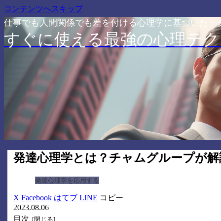
コンテンツへスキップ
仕事でも人間関係でも差を付ける心理学に基づいたテ
すぐに使える最強の心理テク
発達心理学とは？チャムグループが解
発達心理学を応用する
X
Facebook
はてブ
LINE
コピー
2023.08.06
目次