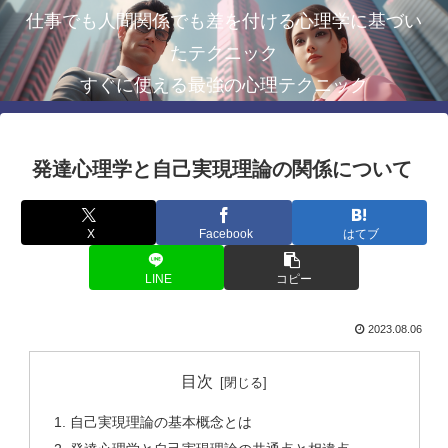
仕事でも人間関係でも差を付ける心理学に基づい
たテクニック
すぐに使える最強の心理テクニック
発達心理学と自己実現理論の関係について
X
Facebook
はてブ
LINE
コピー
2023.08.06
目次
自己実現理論の基本概念とは