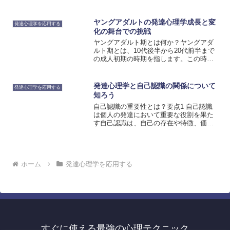
は、視覚的な階層構造であり、学習の効
果が上から下へと減少することを示して
います。つまり、学習活動がより具体的
ヤングアダルトの発達心理学成長と変
発達心理学を応用する
で実践的なものになるほど...
化の舞台での挑戦
ヤングアダルト期とは何か？ヤングアダ
ルト期とは、10代後半から20代前半まで
の成人初期の時期を指します。この時期
は、身体的、認知的、社会的な変化が起
こる成長の舞台であり、個人のアイデン
ティティ形成や将来の目標設定など、重
発達心理学と自己認識の関係について
発達心理学を応用する
要な発達課題を抱えて...
知ろう
自己認識の重要性とは？要点1 自己認識
は個人の発達において重要な役割を果た
す自己認識は、自己の存在や特徴、価値
観などを理解することを指します。この
自己認識は、個人の発達において非常に
重要な役割を果たしています。自己認識
を持つことによって、自...
ホーム
発達心理学を応用する
すぐに使える最強の心理テクニック