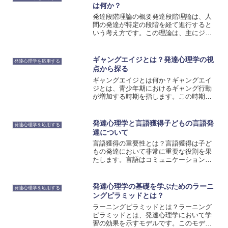
は何か？
発達段階理論の概要発達段階理論は、人
間の発達が特定の段階を経て進行すると
いう考え方です。この理論は、主にジャ
ン・ピアジェやローレンス・コールバー
グによって提唱されました。彼らは、子
どもたちの認知的、社会的、道徳的な発
ギャングエイジとは？発達心理学の視
発達心理学を応用する
達の過程を研究し、それを...
点から探る
ギャングエイジとは何か？ギャングエイ
ジとは、青少年期におけるギャング行動
が増加する時期を指します。この時期
は、一般的に10代後半から20代前半にか
けての期間を指し、若者たちがギャング
としてのアイデンティティを形成し、集
発達心理学と言語獲得子どもの言語発
発達心理学を応用する
団に所属することが増え...
達について
言語獲得の重要性とは？言語獲得は子ど
もの発達において非常に重要な役割を果
たします。言語はコミュニケーションの
手段であり、思考や情報の伝達に欠かせ
ないものです。言語を獲得することは、
子どもが社会的に参加し、学習し、成長
発達心理学の基礎を学ぶためのラーニ
発達心理学を応用する
するための基盤を築く上で...
ングピラミッドとは？
ラーニングピラミッドとは？ラーニング
ピラミッドとは、発達心理学において学
習の効果を示すモデルです。このモデル