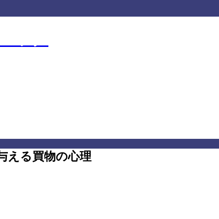
クニック
ニック
与える買物の心理