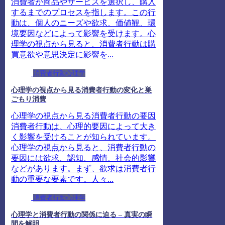
消費者が商品やサービスを選択し、購入
するまでのプロセスを指します。この行
動は、個人のニーズや欲求、価値観、環
境要因などによって影響を受けます。心
理学の視点から見ると、消費者行動は購
買意欲や意思決定に影響を...
消費者行動心理学
心理学の視点から見る消費者行動の変化と巣
ごもり消費
心理学の視点から見る消費者行動の要因
消費者行動は、心理的要因によって大き
く影響を受けることが知られています。
心理学の視点から見ると、消費者行動の
要因には欲求、認知、感情、社会的影響
などがあります。まず、欲求は消費者行
動の重要な要素です。人々...
消費者行動心理学
心理学と消費者行動の関係に迫る – 真実の瞬
間を解明