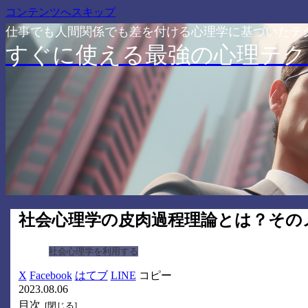
コンテンツへスキップ
仕事でも人間関係でも差を付ける心理学に基づいたテ
すぐに使える最強の心理テク
社会心理学の皮肉過程理論とは？その
社会心理学を利用する
X
Facebook
はてブ
LINE
コピー
2023.08.06
目次