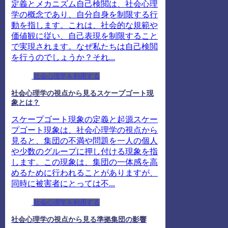
定義とメカニズム自己検閲は、社会心理
学の概念であり、自分自身を制限する行
動を指します。これは、社会的な規範や
価値観に従い、自己表現を制限すること
で実現されます。なぜ私たちは自己検閲
を行うのでしょうか？それ...
社会心理学を利用する
社会心理学の視点から見るスケープゴート現
象とは？
スケープゴート現象の定義と起源スケー
プゴート現象は、社会心理学の視点から
見ると、集団の不満や問題を一人の個人
や少数のグループに押し付ける現象を指
します。この現象は、集団の一体感を高
めるために行われることがありますが、
同時に被害者にとっては不...
社会心理学を利用する
社会心理学の視点から見る準拠集団の影響