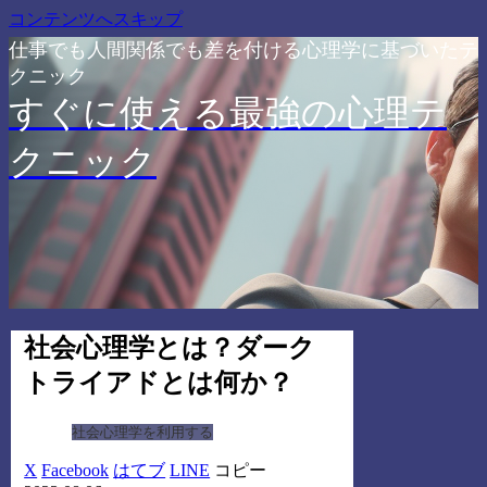
コンテンツへスキップ
仕事でも人間関係でも差を付ける心理学に基づいたテ
クニック
すぐに使える最強の心理テ
クニック
社会心理学とは？ダーク
トライアドとは何か？
社会心理学を利用する
X
Facebook
はてブ
LINE
コピー