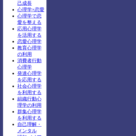
己成長
心理学×恋愛
心理学で恋
愛を整える
応用心理学
を活用する
恋愛心理学
教育心理学
の利用
消費者行動
心理学
発達心理学
を応用する
社会心理学
を利用する
組織行動心
理学の利用
群集心理学
を利用する
自己理解・
メンタル