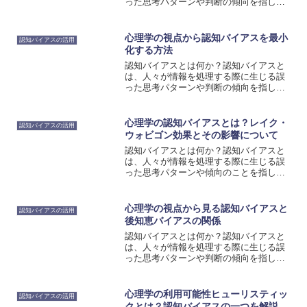
った思考パターンや判断の傾向を指しま
す。私たちは日常的に多くの情報にさら
されており、その情報を処理する際に
は、無意識のうちに特定の思考パターン
心理学の視点から認知バイアスを最小
認知バイアスの活用
や判断の傾向に従っているこ...
化する方法
認知バイアスとは何か？認知バイアスと
は、人々が情報を処理する際に生じる誤
った思考パターンや判断の傾向を指しま
す。これは、人間の脳が情報を処理する
際に、効率的である一方で、情報の選択
や解釈に偏りが生じることによって起こ
心理学の認知バイアスとは？レイク・
認知バイアスの活用
ります。認知バイアスは、...
ウォビゴン効果とその影響について
認知バイアスとは何か？認知バイアスと
は、人々が情報を処理する際に生じる誤
った思考パターンや傾向のことを指しま
す。私たちは日常的に多くの情報に触れ
ており、その情報を選択し、解釈し、記
憶する際には、無意識のうちに特定のバ
心理学の視点から見る認知バイアスと
認知バイアスの活用
イアスが働いています。こ...
後知恵バイアスの関係
認知バイアスとは何か？認知バイアスと
は、人々が情報を処理する際に生じる誤
った思考パターンや判断の傾向を指しま
す。私たちは日常的に多くの情報にさら
されており、その情報を処理する際に
は、無意識のうちに特定の思考の傾向に
心理学の利用可能性ヒューリスティッ
認知バイアスの活用
影響を受けることがあります...
クとは？認知バイアスの一つを解説