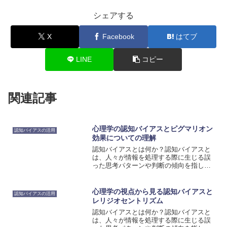
シェアする
X
Facebook
はてブ
LINE
コピー
関連記事
心理学の認知バイアスとピグマリオン
認知バイアスの活用
効果についての理解
認知バイアスとは何か？認知バイアスと
は、人々が情報を処理する際に生じる誤
った思考パターンや判断の傾向を指しま
す。私たちは日常的に多くの情報にさら
されており、その情報を処理する際に
は、自分自身の経験や信念、社会的な影
心理学の視点から見る認知バイアスと
認知バイアスの活用
響などが関与します。これら...
レリジオセントリズム
認知バイアスとは何か？認知バイアスと
は、人々が情報を処理する際に生じる誤