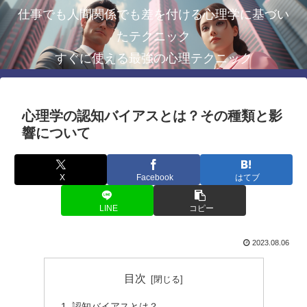
仕事でも人間関係でも差を付ける心理学に基づい
たテクニック
すぐに使える最強の心理テクニック
心理学の認知バイアスとは？その種類と影
響について
X
Facebook
はてブ
LINE
コピー
2023.08.06
目次
認知バイアスとは？