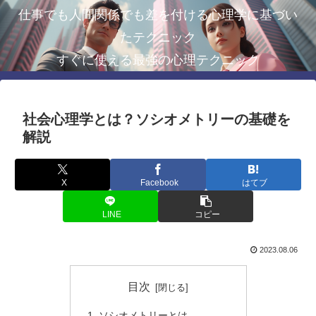
仕事でも人間関係でも差を付ける心理学に基づい
たテクニック
すぐに使える最強の心理テクニック
社会心理学とは？ソシオメトリーの基礎を
解説
X
Facebook
はてブ
LINE
コピー
2023.08.06
目次
ソシオメトリーとは