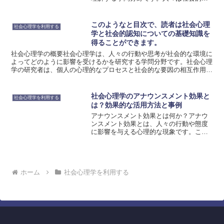
関係や状況によって影響を受け、その影
響を通じて自己を認識しています。自己
認識は、自分自身の特徴や能力を認識す
このようなと目次で、読者は社会心理
社会心理学を利用する
ることであり、自己のアイデ...
学と社会的認知についての基礎知識を
得ることができます。
社会心理学の概要社会心理学は、人々の行動や思考が社会的な環境に
よってどのように影響を受けるかを研究する学問分野です。社会心理
学の研究者は、個人の心理的なプロセスと社会的な要因の相互作用を
理解するためにさまざまな手法を用いています。社会心理学...
社会心理学のアナウンスメント効果と
社会心理学を利用する
は？効果的な活用方法と事例
アナウンスメント効果とは何か？アナウ
ンスメント効果とは、人々の行動や態度
に影響を与える心理的な現象です。この
効果は、情報の提示方法やタイミングに
よって変化することが知られています。
例えば、新製品の発売をアナウンスする
際に、その情報をどのよう...
ホーム
社会心理学を利用する