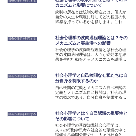
社会心理学を利用する
カニズムと影響について
統制の所在とは統制の所在とは、個人が
自分の人生や環境に対してどの程度の制
御感を持っているかを指します。これは
社会心理学の重要な概念であり、個人の
行動や心理状態に大きな影響を与える要
素です。統制の所在は一般的に内的統制
社会心理学の皮肉過程理論とは？その
社会心理学を利用する
と外的統制の2つに分けら...
メカニズムと実生活への影響
社会心理学の皮肉過程理論とは社会心理
学の皮肉過程理論は、人々が逆効果な結
果を生む行動をとるメカニズムを説明す
る理論です。この理論によれば、人々は
意図しない結果を避けようとするため
に、逆にその結果を引き寄せる行動をと
社会心理学と自己検閲なぜ私たちは自
社会心理学を利用する
ることがあります。例えば、...
分自身を制限するのか
自己検閲の定義とメカニズム自己検閲の
定義とメカニズム自己検閲は、社会心理
学の概念であり、自分自身を制限する行
動を指します。これは、社会的な規範や
価値観に従い、自己表現を制限すること
で実現されます。なぜ私たちは自己検閲
社会心理学とは？自己認識の重要性と
社会心理学を利用する
を行うのでしょうか？それ...
その影響について
社会心理学の基礎知識社会心理学は、
人々の行動や思考を社会的な環境の中で
理解する学問分野です。人々は社会的な