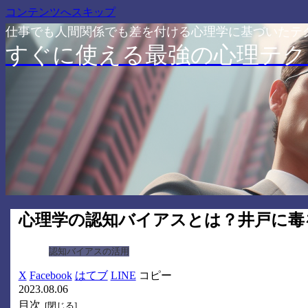
コンテンツへスキップ
仕事でも人間関係でも差を付ける心理学に基づいたテ
すぐに使える最強の心理テク
心理学の認知バイアスとは？井戸に毒
認知バイアスの活用
X
Facebook
はてブ
LINE
コピー
2023.08.06
目次