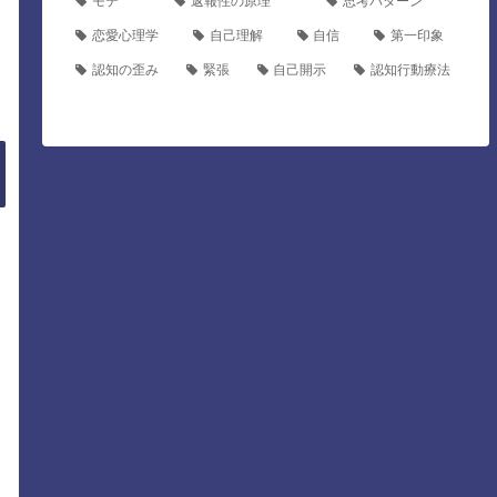
モテ
返報性の原理
思考パターン
恋愛心理学
自己理解
自信
第一印象
認知の歪み
緊張
自己開示
認知行動療法