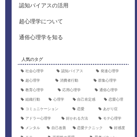
認知バイアスの活用
超心理学について
通俗心理学を知る
人気のタグ
社会心理学
認知バイアス
発達心理学
超心理学
消費者行動
群集心理学
教育心理学
応用心理学
通俗心理学
組織行動
心理学
自己肯定感
恋愛心理
コミュニケーション
恋愛
あがり症
アドラー心理学
好かれる方法
モテ心理学
メンタル
自己改善
恋愛テクニック
好感度