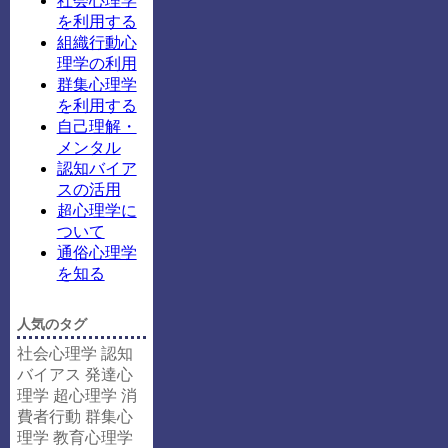
社会心理学
を利用する
組織行動心
理学の利用
群集心理学
を利用する
自己理解・
メンタル
認知バイア
スの活用
超心理学に
ついて
通俗心理学
を知る
人気のタグ
社会心理学
認知
バイアス
発達心
理学
超心理学
消
費者行動
群集心
理学
教育心理学