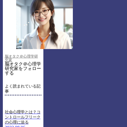
脳オタク＠心理学研
究家
脳オタク＠心理学
研究家をフォロー
する
よく読まれている記
事
社会心理学とは？コ
ントロールフリーク
の心理に迫る