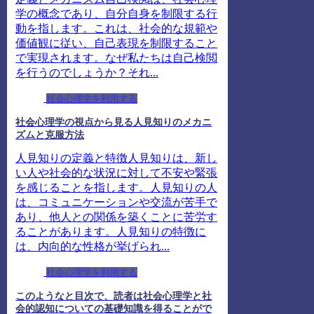
学の概念であり、自分自身を制限する行
動を指します。これは、社会的な規範や
価値観に従い、自己表現を制限すること
で実現されます。なぜ私たちは自己検閲
を行うのでしょうか？それ...
社会心理学を利用する
社会心理学の視点から見る人見知りのメカニ
ズムと克服方法
人見知りの定義と特徴人見知りは、新し
い人や社会的な状況に対して不安や緊張
を感じることを指します。人見知りの人
は、コミュニケーションや交流が苦手で
あり、他人との関係を築くことに苦労す
ることがあります。人見知りの特徴に
は、内向的な性格が挙げられ...
社会心理学を利用する
このようなと目次で、読者は社会心理学と社
会的認知についての基礎知識を得ることがで