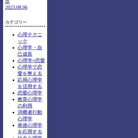
説
2023.08.06
カテゴリー
心理テクニ
ック
心理学・自
己成長
心理学×恋愛
心理学で恋
愛を整える
応用心理学
を活用する
恋愛心理学
教育心理学
の利用
消費者行動
心理学
発達心理学
を応用する