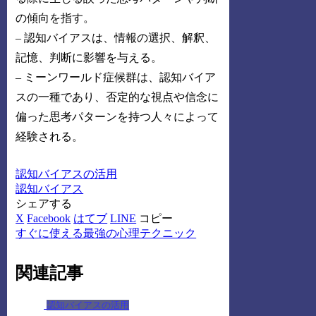
の傾向を指す。
– 認知バイアスは、情報の選択、解釈、
記憶、判断に影響を与える。
– ミーンワールド症候群は、認知バイア
スの一種であり、否定的な視点や信念に
偏った思考パターンを持つ人々によって
経験される。
認知バイアスの活用
認知バイアス
シェアする
X
Facebook
はてブ
LINE
コピー
すぐに使える最強の心理テクニック
関連記事
認知バイアスの活用