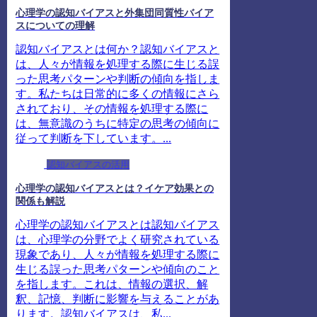
心理学の認知バイアスと外集団同質性バイア
スについての理解
認知バイアスとは何か？認知バイアスと
は、人々が情報を処理する際に生じる誤
った思考パターンや判断の傾向を指しま
す。私たちは日常的に多くの情報にさら
されており、その情報を処理する際に
は、無意識のうちに特定の思考の傾向に
従って判断を下しています。...
認知バイアスの活用
心理学の認知バイアスとは？イケア効果との
関係も解説
心理学の認知バイアスとは認知バイアス
は、心理学の分野でよく研究されている
現象であり、人々が情報を処理する際に
生じる誤った思考パターンや傾向のこと
を指します。これは、情報の選択、解
釈、記憶、判断に影響を与えることがあ
ります。認知バイアスは、私...