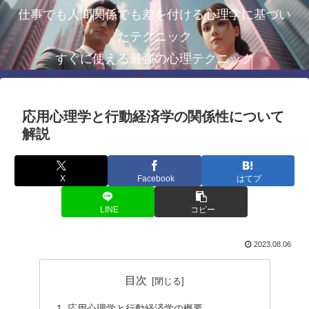
仕事でも人間関係でも差を付ける心理学に基づい
たテクニック
すぐに使える最強の心理テクニック
応用心理学と行動経済学の関係性について
解説
X
Facebook
はてブ
LINE
コピー
2023.08.06
目次
応用心理学と行動経済学の概要