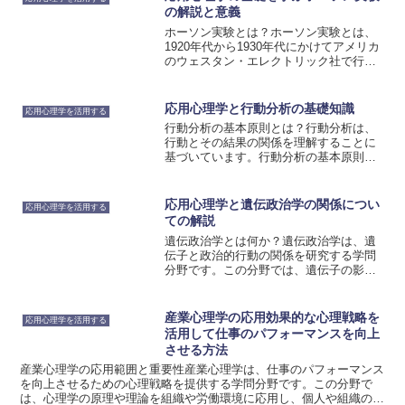
います。マインド・ビルディ...
の解説と意義
ホーソン実験とは？ホーソン実験とは、
1920年代から1930年代にかけてアメリカ
のウェスタン・エレクトリック社で行わ
れた応用心理学の実験です。この実験
は、労働者の生産性向上を目的として、
照明の変化や休憩時間の調整などの要素
応用心理学と行動分析の基礎知識
応用心理学を活用する
を変えながら行われ...
行動分析の基本原則とは？行動分析は、
行動とその結果の関係を理解することに
基づいています。行動分析の基本原則
は、行動がどのように形成され、変化す
るかを説明するために使用されます。こ
れらの原則は、応用心理学や臨床心理学
応用心理学と遺伝政治学の関係につい
応用心理学を活用する
などのさまざまな分野で活用...
ての解説
遺伝政治学とは何か？遺伝政治学は、遺
伝子と政治的行動の関係を研究する学問
分野です。この分野では、遺伝子の影響
が政治的態度や行動にどのような影響を
与えるかを探求しています。遺伝政治学
の研究は、遺伝子と環境の相互作用を考
産業心理学の応用効果的な心理戦略を
応用心理学を活用する
慮する必要があります。遺...
活用して仕事のパフォーマンスを向上
させる方法
産業心理学の応用範囲と重要性産業心理学は、仕事のパフォーマンス
を向上させるための心理戦略を提供する学問分野です。この分野で
は、心理学の原理や理論を組織や労働環境に応用し、個人や組織の能