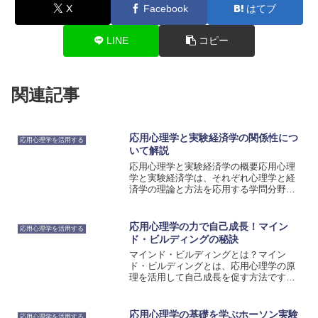
X
Facebook
はてブ
LINE
コピー
関連記事
応用心理学と実験経済学の関係性につ
応用心理学を活用する
いて解説
応用心理学と実験経済学の概要応用心理
学と実験経済学は、それぞれ心理学と経
済学の理論と方法を応用する学問分野で
す。応用心理学は、心理学の理論や手法
を現実の問題に応用することを目的とし
ています。一方、実験経済学は、経済学
応用心理学の力で自己成長！マイン
応用心理学を活用する
の理論と実験を組み合わせ...
ド・ビルディングの秘訣
マインド・ビルディングとは？マイン
ド・ビルディングとは、応用心理学の原
理を活用して自己成長を促す方法です。
この手法は、心の強さやポジティブな思
考を育むことで、人生のさまざまな課題
に対処する力を高めることを目的として
応用心理学の基礎を学ぶホーソン実験
応用心理学を活用する