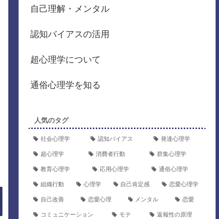
自己理解・メンタル
認知バイアスの活用
超心理学について
通俗心理学を知る
人気のタグ
社会心理学
認知バイアス
発達心理学
超心理学
消費者行動
群集心理学
教育心理学
応用心理学
通俗心理学
組織行動
心理学
自己肯定感
恋愛心理学
自己改善
恋愛心理
メンタル
恋愛
コミュニケーション
モテ
返報性の原理