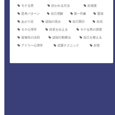
モテる男
好かれる方法
好感度
思考パターン
自己理解
第一印象
緊張
あがり症
認知の歪み
自己開示
自信
モテ心理学
好意を伝える
モテる男の習慣
返報性の法則
認知行動療法
自己を整える
アドラー心理学
恋愛テクニック
好意