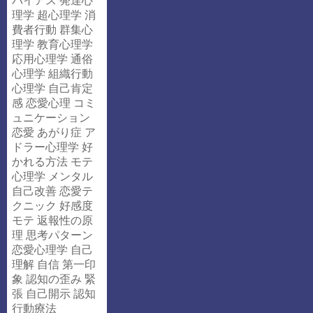
バイアス
発達心
理学
超心理学
消
費者行動
群集心
理学
教育心理学
応用心理学
通俗
心理学
組織行動
心理学
自己肯定
感
恋愛心理
コミ
ュニケーション
恋愛
あがり症
ア
ドラー心理学
好
かれる方法
モテ
心理学
メンタル
自己改善
恋愛テ
クニック
好感度
モテ
返報性の原
理
思考パターン
恋愛心理学
自己
理解
自信
第一印
象
認知の歪み
緊
張
自己開示
認知
行動療法