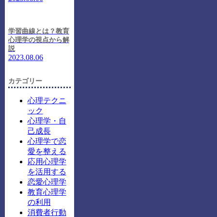
学習曲線とは？教育
心理学の視点から解
説
2023.08.06
カテゴリー
心理テクニ
ック
心理学・自
己成長
心理学で恋
愛を整える
応用心理学
を活用する
恋愛心理学
教育心理学
の利用
消費者行動