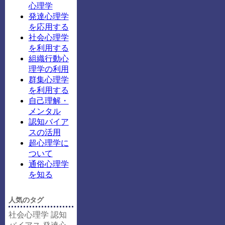
心理学
発達心理学
を応用する
社会心理学
を利用する
組織行動心
理学の利用
群集心理学
を利用する
自己理解・
メンタル
認知バイア
スの活用
超心理学に
ついて
通俗心理学
を知る
人気のタグ
社会心理学
認知