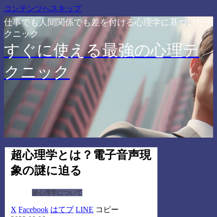
コンテンツへスキップ
仕事でも人間関係でも差を付ける心理学に基づいたテ
クニック
すぐに使える最強の心理テ
クニック
超心理学とは？電子音声現
象の謎に迫る
超心理学について
X
Facebook
はてブ
LINE
コピー