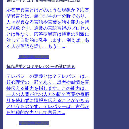
超心理学とは？ 応答型異言の秘密に迫る
応答型異言とはどのような現象か？応答
型異言とは、超心理学の一分野であり、
人々が異なる言語や言葉を話す能力を持
つ現象です。通常の言語習得のプロセス
とは異なり、応答型異言は特定の刺激に
対して自動的に発生します。例えば、あ
る人が英語を話し、もう一...
超心理学について
超心理学とは？テレパシーの謎に迫る
テレパシーの定義とは？テレパシーは、
超心理学の一部であり、思考や感情を直
接伝える能力を指します。この能力は、
一人の人間が他の人との間で言葉や身振
りを使わずに情報を伝えることができる
というものです。テレパシーは、古代か
ら神秘的な力として言及さ...
超心理学について