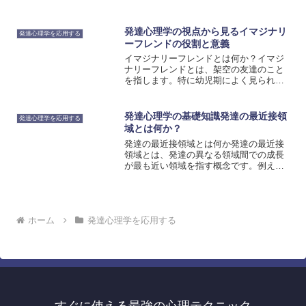
であり、人が自己の可能性を最大限に発
揮し、自己の目標や夢を追求することを
重視する心理学の理論です。この理論
発達心理学の視点から見るイマジナリ
発達心理学を応用する
は、人間の成長や発達におい...
ーフレンドの役割と意義
イマジナリーフレンドとは何か？イマジ
ナリーフレンドとは、架空の友達のこと
を指します。特に幼児期によく見られる
現象であり、子供が自分自身の想像力を
使って作り出した友達です。イマジナリ
ーフレンドは、子供の発達において重要
発達心理学の基礎知識発達の最近接領
発達心理学を応用する
な役割を果たしています。...
域とは何か？
発達の最近接領域とは何か発達の最近接
領域とは、発達の異なる領域間での成長
が最も近い領域を指す概念です。例え
ば、言語能力と認知能力の発達が同時に
進行している場合、これらの領域は最近
接領域と見なされます。最近接領域は、
発達の進行において重要な役...
ホーム
発達心理学を応用する