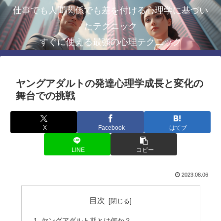
仕事でも人間関係でも差を付ける心理学に基づい
たテクニック
すぐに使える最強の心理テクニック
ヤングアダルトの発達心理学成長と変化の
舞台での挑戦
X
Facebook
はてブ
LINE
コピー
2023.08.06
目次
ヤングアダルト期とは何か？