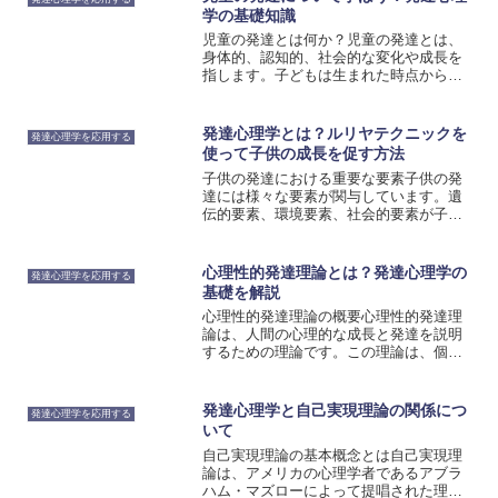
学の基礎知識
児童の発達とは何か？児童の発達とは、
身体的、認知的、社会的な変化や成長を
指します。子どもは生まれた時点から成
人になるまで、様々な発達段階を経験し
ます。例えば、赤ちゃんがはじめて首を
すくめる、幼児が言葉を話し始める、学
発達心理学とは？ルリヤテクニックを
発達心理学を応用する
童期に友達との関係を築く...
使って子供の成長を促す方法
子供の発達における重要な要素子供の発
達には様々な要素が関与しています。遺
伝的要素、環境要素、社会的要素が子供
の発達に影響を与えると言われていま
す。遺伝的要素は子供が生まれつき持っ
ている遺伝子によって決まります。これ
心理性的発達理論とは？発達心理学の
発達心理学を応用する
は子供の身体的特徴や知能の...
基礎を解説
心理性的発達理論の概要心理性的発達理
論は、人間の心理的な成長と発達を説明
するための理論です。この理論は、個人
が生まれてから成人期に至るまでの発達
過程を分析し、心理的な変化や成長のパ
ターンを説明します。代表的な心理性的
発達心理学と自己実現理論の関係につ
発達心理学を応用する
発達理論の一つは、フロイ...
いて
自己実現理論の基本概念とは自己実現理
論は、アメリカの心理学者であるアブラ
ハム・マズローによって提唱された理論