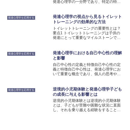
発達心理学の一分野であり、特定の特徴
と診断基準が存在します。ASDは、個人
の社会的な相互作用の困難、コミュニケ
ーションの障害、狭い興味関心や反復行
発達心理学の視点から見るトイレット
発達心理学を応用する
動の傾向など、さまざ...
トレーニングの効果的な方法
トイレットトレーニングの重要性とは？
要点1 トイレットトレーニングは子供の
発達にとって重要なマイルストーンであ
る。トイレットトレーニングは、子供が
成長する上で重要なステップです。トイ
レに行くためのスキルを身につけること
発達心理学における自己中心性の理解
発達心理学を応用する
は、子供が自立し、成長...
と影響
自己中心性の定義と特徴自己中心性の定
義と特徴自己中心性は、発達心理学にお
いて重要な概念であり、個人の思考や行
動における中心的な要素を指します。自
己中心的な行動や思考は、特に幼児期に
顕著に現れる傾向があります。幼児は、
逆境的小児期体験と発達心理学子ども
発達心理学を応用する
自分自身を中心に世界を捉...
の成長に与える影響とは
逆境的小児期体験とは逆境的小児期体験
とは、子どもが苦難や困難な状況に直面
し、それを乗り越える経験をすることを
指します。これには、家庭内の虐待や乱
暴な扱い、貧困、病気、災害などさまざ
まな要素が含まれます。逆境的小児期体
験は、子どもの発達にさま...