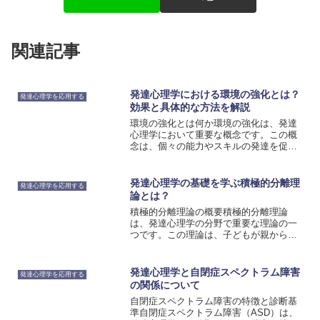
関連記事
発達心理学における環境の強化とは？
発達心理学を応用する
効果と具体的な方法を解説
環境の強化とは何か環境の強化は、発達
心理学において重要な概念です。この概
念は、個々の能力やスキルの発達を促進
する効果があります。環境の強化は、子
どもや成人の発達において重要な役割を
果たすことが知られています。環境の強
発達心理学の基礎を学ぶ積極的分離理
発達心理学を応用する
化は、具体的な方法を通じ...
論とは？
積極的分離理論の概要積極的分離理論
は、発達心理学の分野で重要な理論の一
つです。この理論は、子どもが親から独
立し、自己のアイデンティティを形成す
る過程を説明するものです。子どもの発
達において、親との関係性が非常に重要
発達心理学と自閉症スペクトラム障害
発達心理学を応用する
であることは広く知られてい...
の関係について
自閉症スペクトラム障害の特徴と診断基
準自閉症スペクトラム障害（ASD）は、