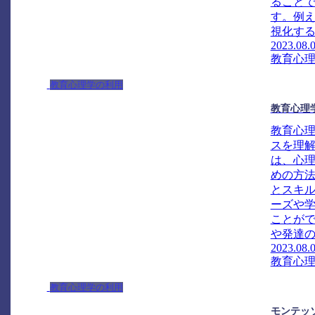
ること
す。例
視化する
2023.08.
教育心
教育心理学の利用
教育心理
教育心
スを理
は、心
めの方
とスキ
ーズや
ことが
や発達の
2023.08.
教育心
教育心理学の利用
モンテッ