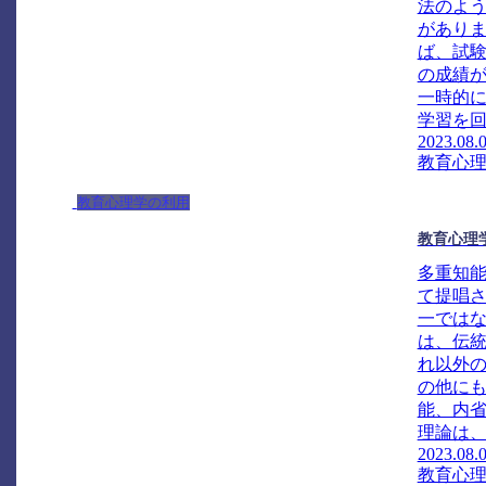
法のよ
があり
ば、試
の成績
一時的
学習を回
2023.08.
教育心
教育心理学の利用
教育心理
多重知
て提唱
一では
は、伝統
れ以外
の他に
能、内
理論は、
2023.08.
教育心