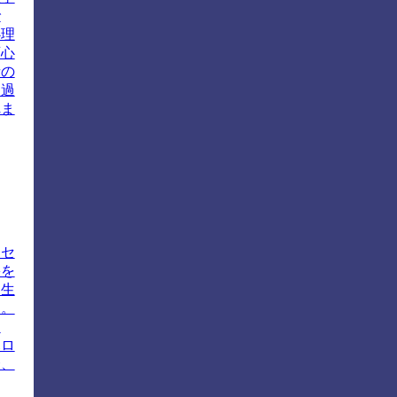
で
心理
育心
者の
習過
れま
ロセ
果を
、生
す。
ま
ハロ
合、