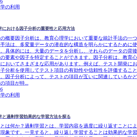
06
理学の利用
学における因子分析の重要性と応用方法
析の概要因子分析は、教育心理学において重要な統計手法の一
の手法は、多変量データの潜在的な構造を明らかにするために
す。具体的には、大量のデータを分析し、それらのデータの背
通の要素や因子を特定することができます。因子分析は、教育
究においてさまざまな応用があります。例えば、テスト開発に
因子分析を使用してテスト項目の有効性や信頼性を評価するこ
す。因子分析によって、テストの項目が互いに関連しているか
の項目が特...
06
理学の利用
学と過剰学習効果的な学習方法を探る
習とは何か？過剰学習とは、学習内容を過度に繰り返すことに
る現象です。一見すると、繰り返し学習することは効果的な学