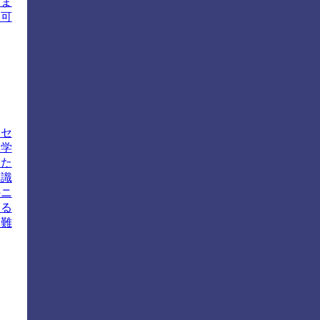
きま
を可
ロセ
理学
るた
知識
のニ
する
困難