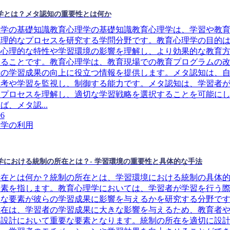
学とは？メタ認知の重要性とは何か
理学の基礎知識教育心理学の基礎知識教育心理学は、学習や教
心理的なプロセスを研究する学問分野です。教育心理学の目的
の心理的な特性や学習環境の影響を理解し、より効果的な教育
することです。教育心理学は、教育現場での教育プログラムの
者の学習成果の向上に役立つ情報を提供します。メタ認知は、
思考や学習を監視し、制御する能力です。メタ認知は、学習者
習プロセスを理解し、適切な学習戦略を選択することを可能に
ば、メタ認...
06
理学の利用
学における統制の所在とは？- 学習環境の重要性と具体的な手法
所在とは何か？統制の所在とは、学習環境における統制の具体
要素を指します。教育心理学においては、学習者が学習を行う
うな要素が彼らの学習成果に影響を与えるかを研究する分野で
所在は、学習者の学習成果に大きな影響を与えるため、教育者
の設計において重要な要素となります。統制の所在を適切に設