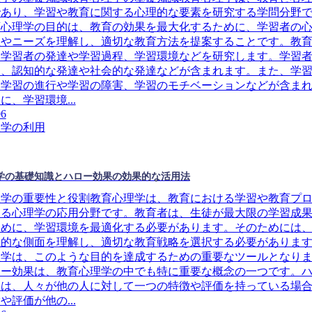
であり、学習や教育に関する心理的な要素を研究する学問分野
育心理学の目的は、教育の効果を最大化するために、学習者の
性やニーズを理解し、適切な教育方法を提案することです。教
、学習者の発達や学習過程、学習環境などを研究します。学習
は、認知的な発達や社会的な発達などが含まれます。また、学
、学習の進行や学習の障害、学習のモチベーションなどが含ま
に、学習環境...
06
理学の利用
学の基礎知識とハロー効果の効果的な活用法
理学の重要性と役割教育心理学は、教育における学習や教育プ
する心理学の応用分野です。教育者は、生徒が最大限の学習成
ために、学習環境を最適化する必要があります。そのためには
理的な側面を理解し、適切な教育戦略を選択する必要がありま
理学は、このような目的を達成するための重要なツールとなり
ロー効果は、教育心理学の中でも特に重要な概念の一つです。
とは、人々が他の人に対して一つの特徴や評価を持っている場
や評価が他の...