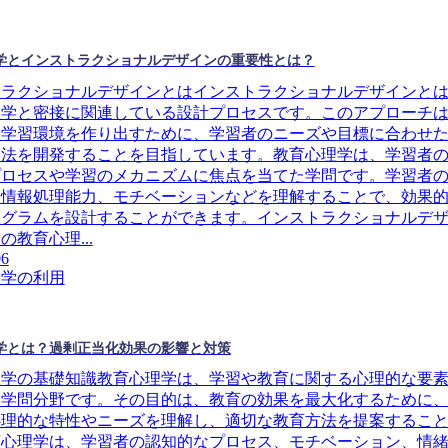
学とインストラクショナルデザインの重要性とは？
トラクショナルデザインとはインストラクショナルデザインと
理学と密接に関連している設計プロセスです。このアプローチ
な学習環境を作り出すために、学習者のニーズや目標に合わせ
授法を開発することを目指しています。教育心理学は、学習者
プロセスや学習のメカニズムに焦点を当てた学問です。学習者
や情報処理能力、モチベーションなどを理解することで、効果
ログラムを設計することができます。インストラクショナルデ
の教育心理...
06
理学の利用
学とは？過剰正当化効果の影響と対策
理学の基礎知識教育心理学は、学習や教育に関する心理的な要
る学問分野です。その目的は、教育の効果を最大化するために
心理的な特性やニーズを理解し、適切な教育方法を提案するこ
育心理学は、学習者の認知的なプロセス、モチベーション、情