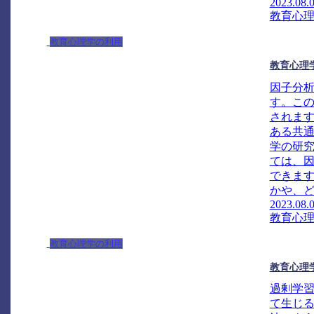
2023.08.
教育心
教育心理学の利用
教育心理
因子分
す。こ
されま
ある共
学の研
ては、
できま
かや、ど
2023.08.
教育心
教育心理学の利用
教育心理
過剰学
て生じ