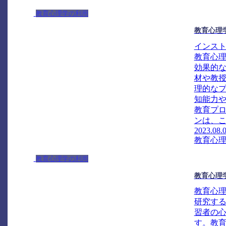
教育心理学の利用
教育心理
インス
教育心
効果的
材や教
理的な
知能力
教育プ
ンは、こ
2023.08.
教育心
教育心理学の利用
教育心理
教育心
研究す
習者の
す。教