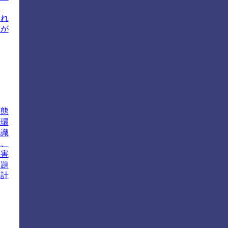
ま
これ
性が
状態
や環
知識
は、
障害
問題
や計