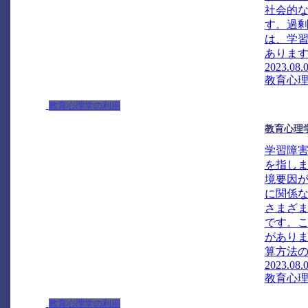
社会的
す。過
は、学
あります
2023.08.
教育心
教育心理学の利用
教育心理
学習障
を指し
境要因
に関係
さまざ
です。
があり
算方法の
2023.08.
教育心
教育心理学の利用