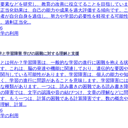
な要素などを研究し、教育の改善に役立てることを目指してい
剰正当化効果は、自己の能力や成果を過大評価する傾向です。
習者が自分自身を過信し、努力や学習の必要性を軽視する可能
。過剰正当化...
06
理学の利用
学と学習障害 学びの困難に対する理解と支援
害とは何か？学習障害は、一般的な学習の進行に困難を抱える
ます。これは、脳の発達や機能に関連しており、遺伝的な要因
が関与している可能性があります。学習障害は、個人の能力や
なく、学習の進行に問題があることを意味します。学習障害に
まな種類があります。一つは、読み書きの困難である読み書き
この障害では、文字の認識や音の結びつけ、文章の理解などに
ます。もう一つは、計算の困難である計算障害です。数の概念
理解、計算...
06
理学の利用