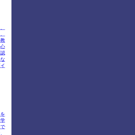
は、
は、
た教
の心
の認
的な
ザイ
素を
、学
とで
緒、