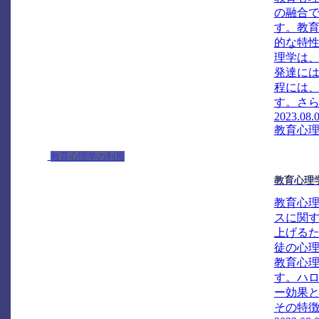
の融合
す。教
的な特
理学は
発達に
程には
す。さら
2023.08.
教育心
教育心理学の利用
教育心理
教育心
スに関
上げる
徒の心
教育心
す。ハ
ー効果
その特徴