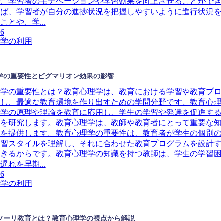
で、学習者のモチベーションや学習効果を向上させることがで
えば、学習者が自分の進捗状況を把握しやすいように進行状況
ことや、学...
06
理学の利用
学の重要性とピグマリオン効果の影響
理学の重要性とは？教育心理学は、教育における学習や教育プ
解し、最適な教育環境を作り出すための学問分野です。教育心
理学の原理や理論を教育に応用し、学生の学習や発達を促進す
法を研究します。教育心理学は、教師や教育者にとって重要な
ルを提供します。教育心理学の重要性は、教育者が学生の個別
学習スタイルを理解し、それに合わせた教育プログラムを設計
できるからです。教育心理学の知識を持つ教師は、学生の学習
遅れを早期...
06
理学の利用
ソーリ教育とは？教育心理学の視点から解説