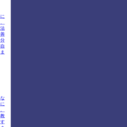
育に
は、
方法
改善
自分
が自
しま
的な
際に
す。
や教
計す