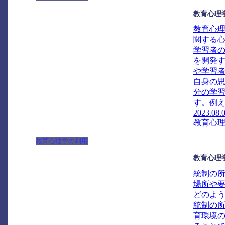
教育心理
教育心
関する
学習者
を開発
や学習
自身の
分の学
す。例え
2023.08.
教育心
教育心理学の利用
教育心理
統制の
場所や
どのよ
統制の
育環境