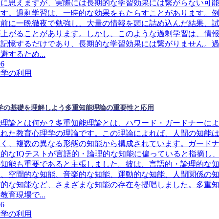
うに思えますが、実際には長期的な学習効果には繋がらない可
ます。過剰学習は、一時的な効果をもたらすことがあります。
験前に一晩徹夜で勉強し、大量の情報を頭に詰め込んだ結果、
が上がることがあります。しかし、このような過剰学習は、情
に記憶するだけであり、長期的な学習効果には繋がりません。
避するため...
06
理学の利用
学の基礎を理解しよう多重知能理論の重要性と応用
能理論とは何か？多重知能理論とは、ハワード・ガードナーに
された教育心理学の理論です。この理論によれば、人間の知能
なく、複数の異なる形態の知能から構成されています。ガード
的なIQテストが言語的・論理的な知能に偏っていると指摘し
の知能も重要であると主張しました。彼は、言語的・論理的な
も、空間的な知能、音楽的な知能、運動的な知能、人間関係の
省的な知能など、さまざまな知能の存在を提唱しました。多重
教育現場で...
06
理学の利用