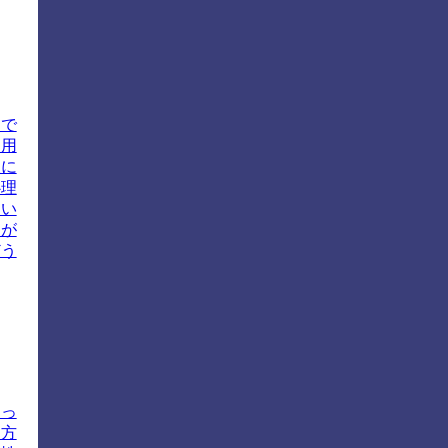
つで
使用
後に
心理
おい
とが
どう
よっ
習方