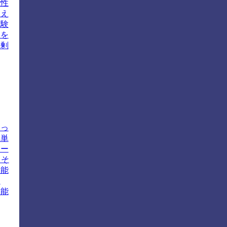
能性
例え
試験
報を
過剰
よっ
は単
ナー
、そ
知能
知
知能