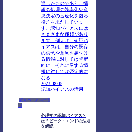
達したものであり、情
報の処理の効率化や意
思決定の迅速化を図る
役割を果たしていま
す。認知バイアスには
さまざまな種類があり
ます。例えば、確証バ
イアスは、自分の既存
の信念や意見を裏付け
る情報に対しては肯定
的に、それに反する情
報に対しては否定的に
なる...
2023.08.06
認知バイアスの活用
認知バイアスの活
用
心理学の認知バイアスと
は？ピーク・エンドの法則
を解説