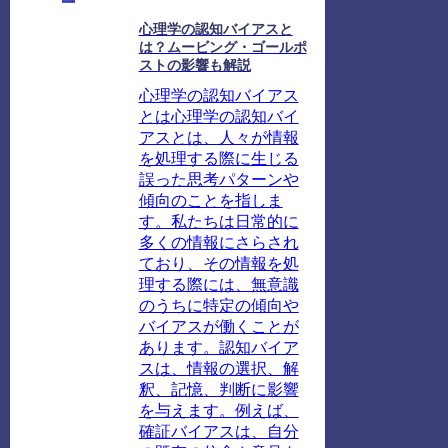
心理学の認知バイアスと
は？ムービング・ゴールポ
ストの影響も解説
心理学の認知バイアス
とは心理学の認知バイ
アスとは、人々が情報
を処理する際に生じる
誤った思考パターンや
傾向のことを指しま
す。私たちは日常的に
多くの情報にさらされ
ており、その情報を処
理する際には、無意識
のうちに特定の傾向や
バイアスが働くことが
あります。認知バイア
スは、情報の選択、解
釈、記憶、判断に影響
を与えます。例えば、
確証バイアスは、自分