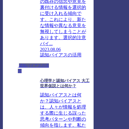
の既存の信念や意見を
裏付ける情報を選択的
に受け入れる傾向で
す。これにより、新た
な情報や異なる意見を
無視してしまうことが
あります。選択的注意
バイ...
2023.08.06
認知バイアスの活用
認知バイアスの活
用
心理学と認知バイアス 大工
世界仮説とは何か？
認知バイアスとは何
か？認知バイアスと
は、人々が情報を処理
する際に生じる誤った
思考パターンや判断の
傾向を指します。私た