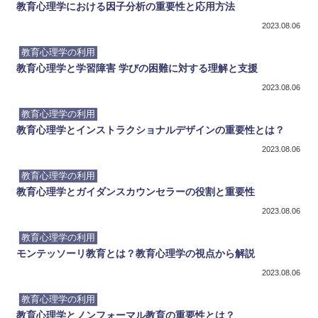
教育心理学における因子分析の重要性と応用方法
2023.08.06
教育心理学の利用
教育心理学と学習障害 学びの困難に対する理解と支援
2023.08.06
教育心理学の利用
教育心理学とインストラクショナルデザインの重要性とは？
2023.08.06
教育心理学の利用
教育心理学とガイダンスカウンセラーの役割と重要性
2023.08.06
教育心理学の利用
モンテッソーリ教育とは？教育心理学の視点から解説
2023.08.06
教育心理学の利用
教育心理学とノンフォーマル教育の重要性とは？