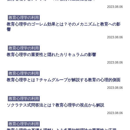
2023.08.06
教育心理学の利用
教育心理学のゴーレム効果とは？そのメカニズムと教育への影
響
2023.08.06
教育心理学の利用
教育心理学の重要性と隠れたカリキュラムの影響
2023.08.06
教育心理学の利用
教育心理学とは？チャムグループが解説する教育の心理的側面
2023.08.06
教育心理学の利用
ソクラテス式問答法とは？教育心理学の視点から解説
2023.08.06
教育心理学の利用