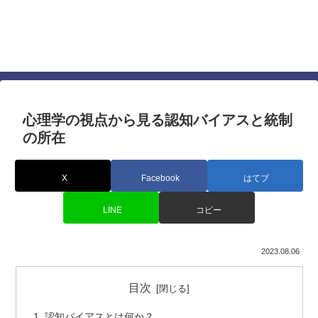
仕事でも人間関係でも差を付ける心理学に基づい
たテクニック
すぐに使える最強の心理テクニック
心理学の視点から見る認知バイアスと統制
の所在
X
Facebook
はてブ
LINE
コピー
2023.08.06
目次
認知バイアスとは何か？