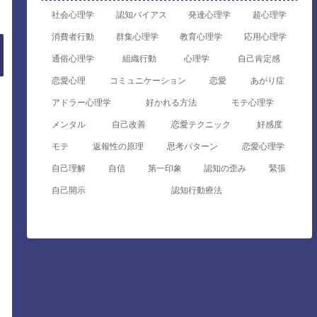
社会心理学
認知バイアス
発達心理学
超心理学
消費者行動
群集心理学
教育心理学
応用心理学
通俗心理学
組織行動
心理学
自己肯定感
恋愛心理
コミュニケーション
恋愛
あがり症
アドラー心理学
好かれる方法
モテ心理学
メンタル
自己改善
恋愛テクニック
好感度
モテ
返報性の原理
思考パターン
恋愛心理学
自己理解
自信
第一印象
認知の歪み
緊張
自己開示
認知行動療法