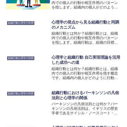
内での個人の行動や相互作用のパターン
を指します。組織内の個人がどのように
行動し、他のメンバーとどのように関わ
るかは、組織の目標達成や効率向上に大
きな影響を与える重要な要素です。組織
心理学の視点から見る組織行動と同調
組織行動心理学の利用
行動は、さまざまな要素に...
のメカニズム
組織行動とは何か？組織行動とは、組織
内での個人の行動や相互作用のパターン
を指します。組織行動は、組織の目標達
成や効率向上に影響を与える重要な要素
です。組織行動は、個人の行動や意思決
定、コミュニケーション、リーダーシッ
心理学と組織行動 自己実現理論を活用
組織行動心理学の利用
プ、チームワークなど、さ...
した成功への道
組織行動とは何か？組織行動とは、組織
内での個人の行動や相互作用を指す概念
です。組織内の個人がどのように行動
し、他のメンバーとどのように相互作用
するかは、組織の目標達成に大きな影響
を与える重要な要素です。組織行動は、
組織行動におけるパーキンソンの凡俗
組織行動心理学の利用
個人のモチベーションやパフ...
法則と心理学の関係
パーキンソンの凡俗法則とは何か？パー
キンソンの凡俗法則は、イギリスの歴史
学者であるサイシル・ノースコート・パ
ーキンソンによって提唱された組織行動
の法則です。この法則は、組織において
時間の制約がある場合に生じる現象を指