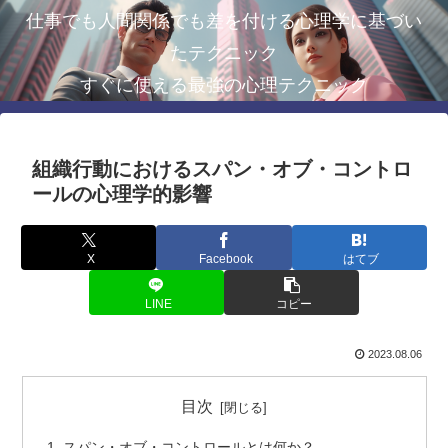
仕事でも人間関係でも差を付ける心理学に基づい
たテクニック
すぐに使える最強の心理テクニック
組織行動におけるスパン・オブ・コントロ
ールの心理学的影響
X
Facebook
はてブ
LINE
コピー
2023.08.06
目次
スパン・オブ・コントロールとは何か？