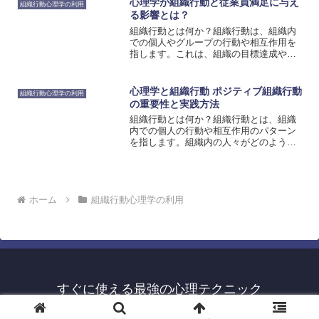
心理学が組織行動と従業員満足に与え
組織行動心理学の利用
します。具体的には、パー...
る影響とは？
組織行動とは何か？組織行動は、組織内
での個人やグループの行動や相互作用を
指します。これは、組織の目標達成や効
率向上に影響を与える重要な要素です。
組織行動は、個人の行動や意思決定、コ
ミュニケーション、リーダーシップ、チ
心理学と組織行動 ポジティブ組織行動
組織行動心理学の利用
ームワークなど、さまざま...
の重要性と実践方法
組織行動とは何か？組織行動とは、組織
内での個人の行動や相互作用のパターン
を指します。組織内の人々がどのように
行動し、コミュニケーションを取り、協
力し、意思決定を行うかは、組織の効果
性や生産性に大きな影響を与えます。特
に、ポジティブな組織行動...
ホーム
組織行動心理学の利用
すぐに使える最強の心理テクニック
© 2023 すぐに使える最強の心理テクニック.