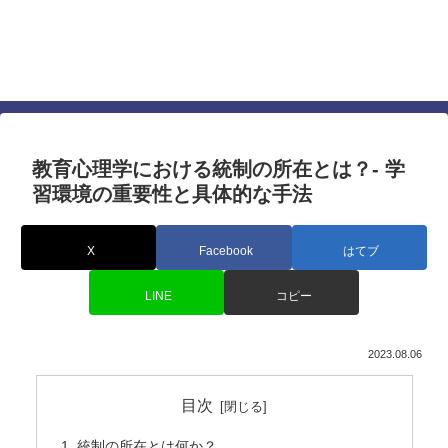
仕事でも人間関係でも差を付ける心理学に基づい
たテクニック
すぐに使える最強の心理テクニック
教育心理学における統制の所在とは？- 学
習環境の重要性と具体的な手法
X
Facebook
はてブ
LINE
コピー
2023.08.06
目次
統制の所在とは何か？