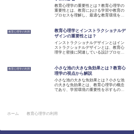
教育心理学の重要性とは？教育心理学の
重要性とは、教育における学習や教育の
プロセスを理解し、最適な教育環境を作
り出すための知識を提供することです。
教育心理学は、学習者の発達や学習スタ
イル、認知プロセスなどを研究し、教育
教育心理学とインストラクショナルデ
教育心理学の利用
者が効果的な教育方法を選...
ザインの重要性とは？
インストラクショナルデザインとはイン
ストラクショナルデザインとは、教育心
理学と密接に関連している設計プロセス
です。このアプローチは、効果的な学習
環境を作り出すために、学習者のニーズ
や目標に合わせた教材や教授法を開発す
小さな池の大きな魚効果とは？教育心
教育心理学の利用
ることを目指しています。...
理学の視点から解説
小さな池の大きな魚効果とは？小さな池
の大きな魚効果とは、教育心理学の概念
であり、学習環境の重要性を示すもので
す。この効果は、小さなグループやクラ
スの中で、優れた能力やスキルを持つ一
部の生徒が他の生徒に影響を与えること
があるというものです。例...
ホーム
教育心理学の利用