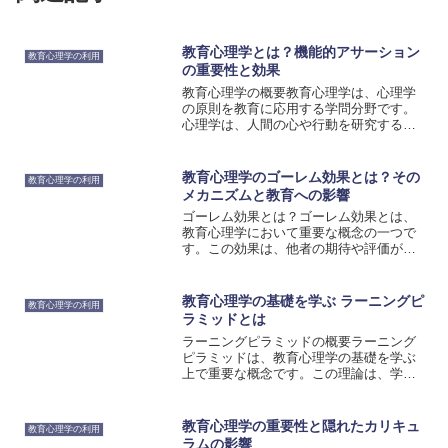
教育心理学とは？機能的アサーション
教育心理学の利用
の重要性と効果
教育心理学の概要教育心理学は、心理学
の原則を教育に応用する学問分野です。
心理学は、人間の心や行動を研究する学
問であり、教育心理学はその心理学の原
則を教育に応用することで、学習や教育
のプロセスを理解し、教育の効果を最大
教育心理学のゴーレム効果とは？その
教育心理学の利用
化するための戦略を開発す...
メカニズムと教育への影響
ゴーレム効果とは？ゴーレム効果とは、
教育心理学において重要な概念の一つで
す。この効果は、他者の期待や評価が学
習者のパフォーマンスに影響を与える現
象を指します。具体的には、学習者に対
する低い期待や評価が学習者の自己評価
教育心理学の基礎を学ぶ ラーニングピ
教育心理学の利用
や自己効力感を低下させる...
ラミッドとは
ラーニングピラミッドの概要ラーニング
ピラミッドは、教育心理学の基礎を学ぶ
上で重要な概念です。この理論は、学習
の効果を示すピラミッド型の図で表現さ
れます。ラーニングピラミッドには、学
習方法ごとに異なる効果の割合が示され
教育心理学の重要性と隠れたカリキュ
教育心理学の利用
ており、学習の実践的な側...
ラムの影響