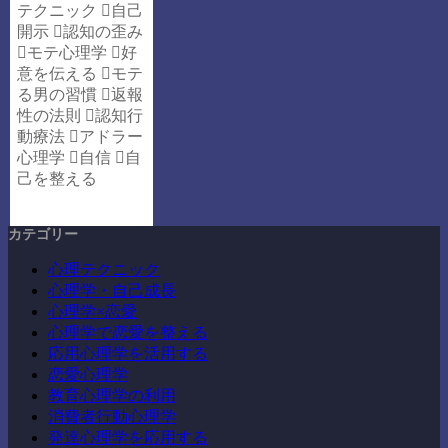
テクニック
自己
開示
認知の歪み
モテ心理学
好
意を伝える
モテ
る男の習慣
返報
性の法則
認知行
動療法
アドラー
心理学
自信
自
己を整える
カテゴリー
心理テクニック
心理学・自己成長
心理学×恋愛
心理学で恋愛を整える
応用心理学を活用する
恋愛心理学
教育心理学の利用
消費者行動心理学
発達心理学を応用する