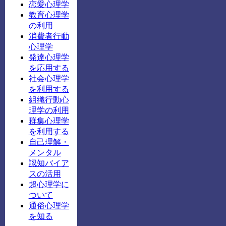
恋愛心理学
教育心理学
の利用
消費者行動
心理学
発達心理学
を応用する
社会心理学
を利用する
組織行動心
理学の利用
群集心理学
を利用する
自己理解・
メンタル
認知バイア
スの活用
超心理学に
ついて
通俗心理学
を知る