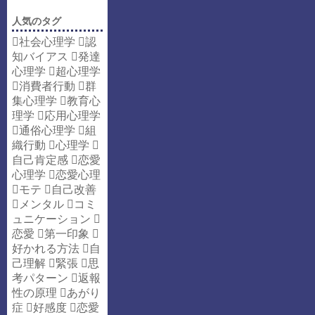
人気のタグ
社会心理学
認
知バイアス
発達
心理学
超心理学
消費者行動
群
集心理学
教育心
理学
応用心理学
通俗心理学
組
織行動
心理学
自己肯定感
恋愛
心理学
恋愛心理
モテ
自己改善
メンタル
コミ
ュニケーション
恋愛
第一印象
好かれる方法
自
己理解
緊張
思
考パターン
返報
性の原理
あがり
症
好感度
恋愛