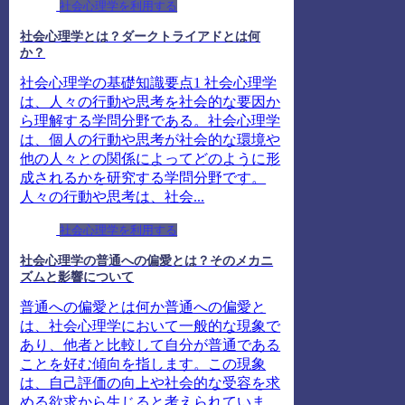
社会心理学を利用する
社会心理学とは？ダークトライアドとは何
か？
社会心理学の基礎知識要点1 社会心理学
は、人々の行動や思考を社会的な要因か
ら理解する学問分野である。社会心理学
は、個人の行動や思考が社会的な環境や
他の人々との関係によってどのように形
成されるかを研究する学問分野です。
人々の行動や思考は、社会...
社会心理学を利用する
社会心理学の普通への偏愛とは？そのメカニ
ズムと影響について
普通への偏愛とは何か普通への偏愛と
は、社会心理学において一般的な現象で
あり、他者と比較して自分が普通である
ことを好む傾向を指します。この現象
は、自己評価の向上や社会的な受容を求
める欲求から生じると考えられていま