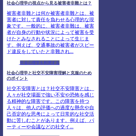
社会心理学の視点から見る被害者非難とは？
被害者非難とは何か被害者非難とは、被
害者に対して責任を負わせる心理的な現
象です。一般的に、被害者非難は、被害
者が自身の行動や状況によって被害を受
けたとみなされることによって生じま
す。例えば、交通事故の被害者がスピー
ド違反をしていたと非難され...
社会心理学を利用する
社会心理学と社交不安障害理解と克服のため
のポイント
社交不安障害とは？社交不安障害とは、
人々が社交場面で強い不安や恐怖を感じ
る精神的な障害です。この障害を持つ
人々は、他人の評価への過度な懸念や自
己否定的な思考によって日常的な社交活
動に苦しむことがあります。例えば、パ
ーティーや会議などの社交イ...