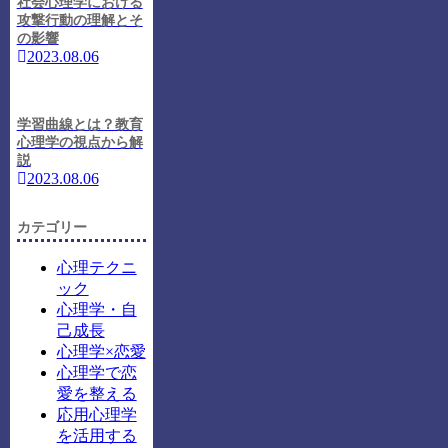
社会心理学における
攻撃行動の理解とそ
の影響
2023.08.06
学習曲線とは？教育
心理学の視点から解
説
2023.08.06
カテゴリー
心理テクニ
ック
心理学・自
己成長
心理学×恋愛
心理学で恋
愛を整える
応用心理学
を活用する