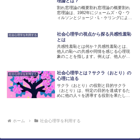
理論とは？
割れ窓理論の概要割れ窓理論の概要割れ
窓理論は、1982年にジェームズ・Q・ウ
ィルソンとジョージ・L・ケリングによっ
て提唱された社会心理学の理論です。こ
の理論は、犯罪や社会の乱れが小さな問
題から始まり、放置されることで悪化す
社会心理学の視点から探る共感性羞恥
社会心理学を利用する
るという考えに基づ...
とは
共感性羞恥とは何か？共感性羞恥とは、
他人の恥への共感や同情を感じる心理現
象のことを指します。例えば、他人が公
の場で失敗したり、恥ずかしい思いをし
たりする様子を見て、自分自身もその恥
ずかしさを感じることです。共感性羞恥
社会心理学とは？サクラ（おとり）の
社会心理学を利用する
は、他人の感情や経験に対...
心理に迫る
サクラ（おとり）の役割と目的サクラ
（おとり）は、特定の目的を達成するた
めに他の人々を誘導する役割を果たしま
す。彼らは、商品やサービスの宣伝、評
判の操作、意見の操作など、さまざまな
目的のために使用されます。サクラの役
割は、一般的には他の人々に...
ホーム
社会心理学を利用する