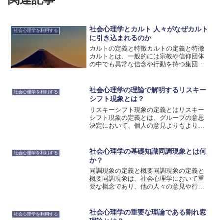
社会心理学とカルト 人々がなぜカルト
社会心理学を利用する
に引き込まれるのか
カルトの定義と特徴カルトの定義と特徴
カルトとは、一般的には宗教や信仰団体
の中でも異常な信念や行動を持つ集団を
指す言葉です。カルトの特徴としては、
指導者への絶対的な忠誠心や、批判的思
考の欠如、排他性、統制的な環境、洗脳
社会心理学の理論で解明するリスキー
社会心理学を利用する
などが挙げられます。これ...
シフト現象とは？
リスキーシフト現象の定義とはリスキー
シフト現象の定義とは、グループの意思
決定において、個人の意見よりもよりリ
スキーな選択がなされる現象を指しま
す。この現象は、社会心理学の分野で広
く研究されており、グループダイナミク
社会心理学の基礎知識同調現象とは何
社会心理学を利用する
スや意思決定のプロセスに関...
か？
同調現象の定義と概要同調現象の定義と
概要同調現象は、社会心理学において重
要な概念であり、他の人々の意見や行動
に合わせる傾向を指します。この現象
は、人々が集団の一員として所属感を持
ち、集団内での一致や統一を促進する一
社会心理学の重要な理論である割れ窓
社会心理学を利用する
方で、個人の独自性や創造性...