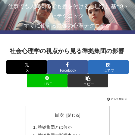
仕事でも人間関係でも差を付ける心理学に基づい
たテクニック
すぐに使える最強の心理テクニック
社会心理学の視点から見る準拠集団の影響
X
Facebook
はてブ
LINE
コピー
2023.08.06
目次
準拠集団とは何か