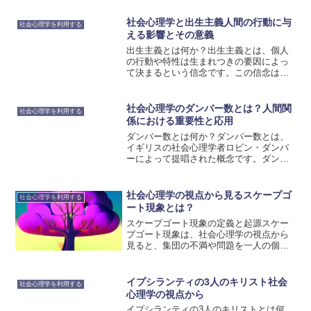
為の理解は、予防策の開発において重要
な役割を果たすことができます。自殺行
社会心理学と出生主義人間の行動に与
社会心理学を利用する
為の文化的要因は、社会的規...
える影響とその意義
出生主義とは何か？出生主義とは、個人
の行動や特性は生まれつきの要因によっ
て決まるという信念です。この信念は社
会心理学の一分野であり、人々の行動や
意識に与える影響を研究しています。出
生主義の理論は、遺伝的要因や環境要因
社会心理学のダンバー数とは？人間関
社会心理学を利用する
の相互作用を考慮していま...
係における重要性と応用
ダンバー数とは何か？ダンバー数とは、
イギリスの社会心理学者ロビン・ダンバ
ーによって提唱された概念です。ダンバ
ー数は、人間が維持できる社会的な関係
の限界を示すものであり、約150人とされ
ています。この数を超えると、人間は関
社会心理学の視点から見るスケープゴ
社会心理学を利用する
係を維持することが難...
ート現象とは？
スケープゴート現象の定義と起源スケー
プゴート現象は、社会心理学の視点から
見ると、集団の不満や問題を一人の個人
や少数のグループに押し付ける現象を指
します。この現象は、集団の一体感を高
めるために行われることがありますが、
イプシランティの3人のキリスト社会
社会心理学を利用する
同時に被害者にとっては不...
心理学の視点から
イプシランティの3人のキリストとは何