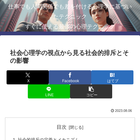
仕事でも人間関係でも差を付ける心理学に基づい
たテクニック
すぐに使える最強の心理テクニック
社会心理学の視点から見る社会的排斥とそ
の影響
X
Facebook
はてブ
LINE
コピー
2023.08.06
目次
社会的排斥の定義とメカニズム