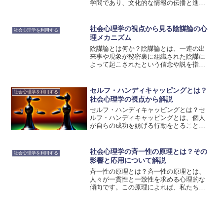
学問であり、文化的な情報の伝播と進化
を研究する分野です。ミームとは、文化
的な遺伝子として捉えられ、人々の行動
や信念の形成に影響を与える要素のこと
社会心理学の視点から見る陰謀論の心
社会心理学を利用する
を指します。ミームは、言...
理メカニズム
陰謀論とは何か？陰謀論とは、一連の出
来事や現象が秘密裏に組織された陰謀に
よって起こされたという信念や説を指し
ます。これは、政府、企業、メディア、
宗教団体などが裏で何かを企んでいると
いう考え方です。陰謀論は、歴史上の出
セルフ・ハンディキャッピングとは？
社会心理学を利用する
来事や現代の社会問題に対...
社会心理学の視点から解説
セルフ・ハンディキャッピングとは？セ
ルフ・ハンディキャッピングとは、個人
が自らの成功を妨げる行動をとることを
指します。この概念は、社会心理学の視
点から解明されており、自己評価や他者
の評価への恐れが関与していることが示
社会心理学の斉一性の原理とは？その
社会心理学を利用する
されています。セルフ・ハ...
影響と応用について解説
斉一性の原理とは？斉一性の原理とは、
人々が一貫性と一致性を求める心理的な
傾向です。この原理によれば、私たちは
自分自身や他の人々の行動や意見が一貫
していることを好みます。一貫性がある
と、情報の処理が容易になり、意思決定
もスムーズに行えるとされ...