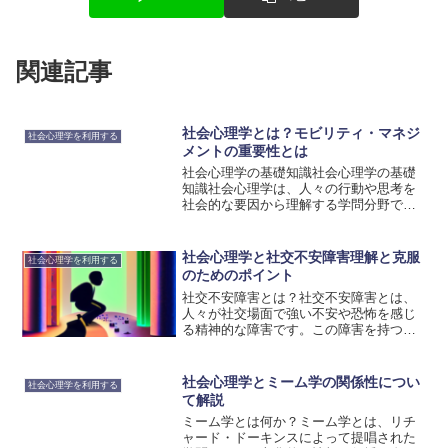
関連記事
社会心理学とは？モビリティ・マネジ
社会心理学を利用する
メントの重要性とは
社会心理学の基礎知識社会心理学の基礎
知識社会心理学は、人々の行動や思考を
社会的な要因から理解する学問分野で
す。個人の行動や意識は、社会的な環境
や他の人々との関係によって形成される
と考えられています。社会心理学は、こ
社会心理学と社交不安障害理解と克服
社会心理学を利用する
のような社会的な要素を研究...
のためのポイント
社交不安障害とは？社交不安障害とは、
人々が社交場面で強い不安や恐怖を感じ
る精神的な障害です。この障害を持つ
人々は、他人の評価への過度な懸念や自
己否定的な思考によって日常的な社交活
動に苦しむことがあります。例えば、パ
社会心理学とミーム学の関係性につい
社会心理学を利用する
ーティーや会議などの社交イ...
て解説
ミーム学とは何か？ミーム学とは、リチ
ャード・ドーキンスによって提唱された