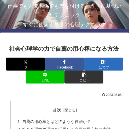
仕事でも人間関係でも差を付ける心理学に基づい
たテクニック
すぐに使える最強の心理テクニック
社会心理学の力で自薦の用心棒になる方法
X
Facebook
はてブ
LINE
コピー
2023.08.06
目次
自薦の用心棒とはどのような役割か？