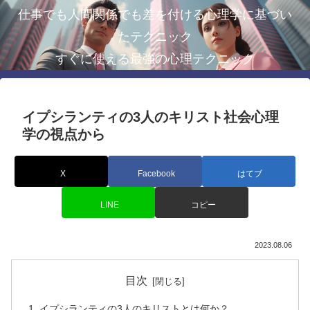
仕事でも人間関係でも差を付ける心理学に基づい
たテクニック
すぐに使える最強の心理テクニック
イプシランティの3人のキリスト社会心理
学の視点から
X
Facebook
はてブ
LINE
コピー
2023.08.06
目次
イプシランティの3人のキリストとは何か？