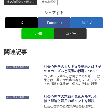
社会心理学を利用する
社会心理学
シェアする
X
Facebook
はてブ
LINE
コピー
関連記事
社会心理学のカリギュラ効果とは？そ
社会心理学を利用する
のメカニズムと実際の影響について
カリギュラ効果とは何か？カリギュラ効
果とは、暴力や残虐行為を描いたメディ
アの視聴や体験が、個人の行動に影響を
与える現象です。この効果は、古代ロー
マの皇帝カリギュラに由来しており、彼
の残虐行為が後世の人々に影響を与えた
社会心理学の精緻化見込みモデルと
社会心理学を利用する
とされています。カリギュ...
は？理論と応用のポイントを解説
社会心理学の基礎知識社会心理学は、