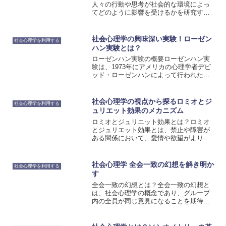
人々の行動や思考が社会的な環境によっ
てどのように影響を受けるかを研究する
学問分野です。社会心理学の基礎知識を
理解することは、精緻化見込みモデルの
理解に役立ちます。社会心理学の基礎知
社会心理学の興味深い実験！ローゼン
社会心理学を利用する
識には、いくつかの重要な概...
ハン実験とは？
ローゼンハン実験の概要ローゼンハン実
験は、1973年にアメリカの心理学者デビ
ッド・ローゼンハンによって行われた実
験です。この実験は、精神病院の診断が
信頼性に欠けることを示すために行われ
ました。ローゼンハンは、健康な人々を
社会心理学の視点から探るロミオとジ
社会心理学を利用する
実験参加者として選び...
ュリエット効果のメカニズム
ロミオとジュリエット効果とは？ロミオ
とジュリエット効果とは、禁止や障害が
ある関係において、愛情や欲望がより強
くなる現象を指します。この効果は、シ
ェイクスピアの戯曲『ロミオとジュリエ
ットに由来しており、二人の恋人が家族
社会心理学 全会一致の幻想を解き明か
社会心理学を利用する
の対立や社会の制約によっ...
す
全会一致の幻想とは？全会一致の幻想と
は、社会心理学の概念であり、グループ
内の全員が同じ意見になることを期待す
る幻想を指します。この幻想は、実際の
グループの意思決定プロセスにおいては
稀であり、多様な意見や意思決定の過程