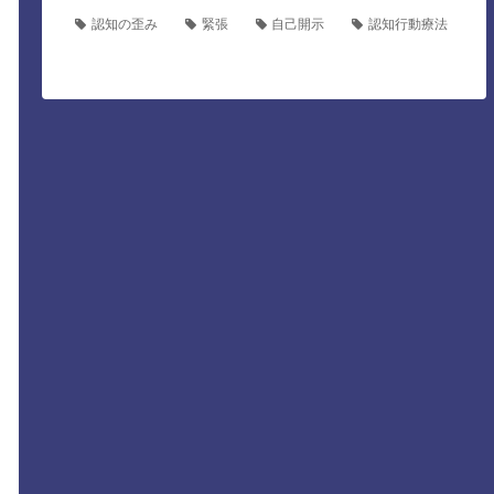
認知の歪み
緊張
自己開示
認知行動療法