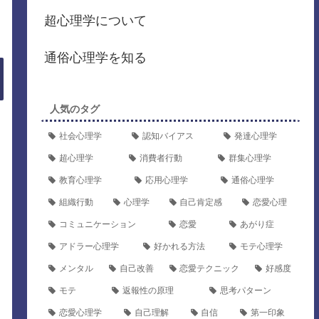
超心理学について
通俗心理学を知る
人気のタグ
社会心理学
認知バイアス
発達心理学
超心理学
消費者行動
群集心理学
教育心理学
応用心理学
通俗心理学
組織行動
心理学
自己肯定感
恋愛心理
コミュニケーション
恋愛
あがり症
アドラー心理学
好かれる方法
モテ心理学
メンタル
自己改善
恋愛テクニック
好感度
モテ
返報性の原理
思考パターン
恋愛心理学
自己理解
自信
第一印象