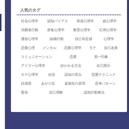
人気のタグ
社会心理学
認知バイアス
発達心理学
超心理学
消費者行動
群集心理学
教育心理学
応用心理学
通俗心理学
組織行動
自己肯定感
心理学
恋愛心理
メンタル
恋愛心理学
モテ
自己改善
コミュニケーション
恋愛
第一印象
アドラー心理学
好かれる方法
自己開示
モテ心理学
自信
認知の歪み
恋愛テクニック
好感度
あがり症
返報性の原理
思考パターン
緊張
自己理解
認知行動療法