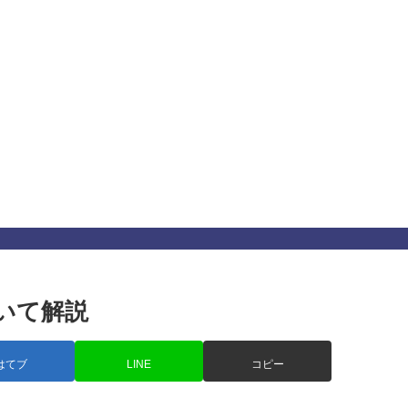
事でも人間関係でも差を付ける心理学に基づいたテクニ
ぐに使える最強の心理テクニ
いて解説
はてブ
LINE
コピー