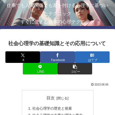
仕事でも人間関係でも差を付ける心理学に基づい
たテクニック
すぐに使える最強の心理テクニック
社会心理学の基礎知識とその応用について
X
Facebook
はてブ
LINE
コピー
2023.08.06
目次
社会心理学の歴史と発展