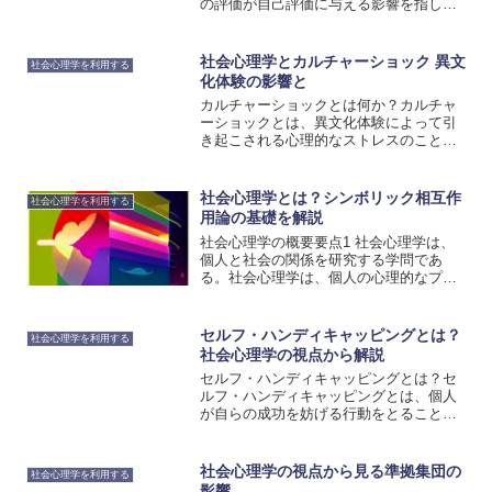
の評価が自己評価に与える影響を指しま
す。具体的には、他人からの評価が自己
評価を向上させる効果をゲイン効果、逆
に自己評価を低下させる効果をロス効果
社会心理学とカルチャーショック 異文
社会心理学を利用する
と呼びます。ゲイン効果は...
化体験の影響と
カルチャーショックとは何か？カルチャ
ーショックとは、異文化体験によって引
き起こされる心理的なストレスのことを
指します。異なる国や地域に旅行した
り、留学したり、海外で働いたりする際
に、自分の日常生活や習慣、価値観が大
社会心理学とは？シンボリック相互作
社会心理学を利用する
きく変わることによって、心...
用論の基礎を解説
社会心理学の概要要点1 社会心理学は、
個人と社会の関係を研究する学問であ
る。社会心理学は、個人の心理的なプロ
セスと社会的な環境との相互作用を研究
する学問です。個人の行動や意識は、社
会的な要因によって形成されることがあ
セルフ・ハンディキャッピングとは？
社会心理学を利用する
ります。例えば、他の人々...
社会心理学の視点から解説
セルフ・ハンディキャッピングとは？セ
ルフ・ハンディキャッピングとは、個人
が自らの成功を妨げる行動をとることを
指します。この概念は、社会心理学の視
点から解明されており、自己評価や他者
の評価への恐れが関与していることが示
社会心理学の視点から見る準拠集団の
社会心理学を利用する
されています。セルフ・ハ...
影響