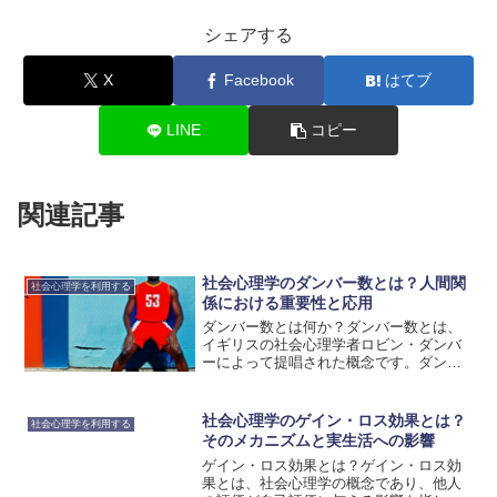
シェアする
X
Facebook
はてブ
LINE
コピー
関連記事
社会心理学のダンバー数とは？人間関
社会心理学を利用する
係における重要性と応用
ダンバー数とは何か？ダンバー数とは、
イギリスの社会心理学者ロビン・ダンバ
ーによって提唱された概念です。ダンバ
ー数は、人間が維持できる社会的な関係
の限界を示すものであり、約150人とされ
ています。この数を超えると、人間は関
社会心理学のゲイン・ロス効果とは？
社会心理学を利用する
係を維持することが難...
そのメカニズムと実生活への影響
ゲイン・ロス効果とは？ゲイン・ロス効
果とは、社会心理学の概念であり、他人