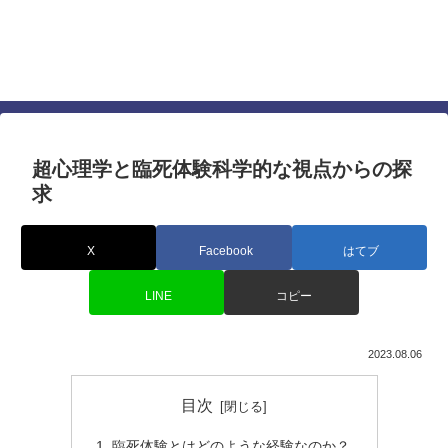
仕事でも人間関係でも差を付ける心理学に基づい
たテクニック
すぐに使える最強の心理テクニック
超心理学と臨死体験科学的な視点からの探
求
X
Facebook
はてブ
LINE
コピー
2023.08.06
目次
臨死体験とはどのような経験なのか？