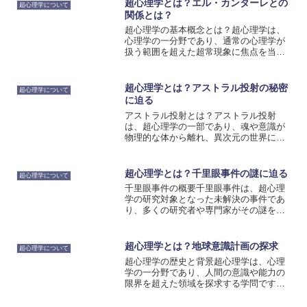
超心理学とは？エル・カンターレとの
超心理学について
関係とは？
超心理学の基本概念とは？超心理学は、
心理学の一分野であり、通常の心理学が
扱う範囲を超えた超常現象に焦点を当て
て研究を行います。超心理学の研究対象
には、超能力やテレパシー、透視、念力
などが含まれます。これらの現象は科学
超心理学とは？アストラル投射の秘密
超心理学について
的には証明されていないも...
に迫る
アストラル投射とは？アストラル投射
は、超心理学の一部であり、魂や意識が
物理的な体から離れ、異次元の世界に存
在することを可能にする現象です。この
現象は、古代の宗教やスピリチュアルな
実践で広く知られており、近年では科学
超心理学とは？千里眼事件の謎に迫る
超心理学について
的な研究も進んでいます。ア...
千里眼事件の概要千里眼事件は、超心理
学の研究対象となった未解決の事件であ
り、多くの研究者や専門家がその謎を解
明しようと努力しています。この事件
は、千里眼を持つと主張する人物が、遠
く離れた場所の出来事を正確に予知した
超心理学とは？地球意識計画の探求
超心理学について
というものです。事件の概要...
超心理学の歴史と背景超心理学は、心理
学の一分野であり、人間の意識や能力の
限界を超えた領域を探求する学問です。
この学問は古代から存在しており、神秘
主義や宗教的な実践と密接に関連してい