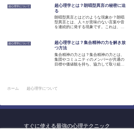
ます。古代の文明では、超自然的な力や
超心理学とは？朗唱型異言の秘密に迫
超心理学について
直感的な能力を持つ人々が...
る
朗唱型異言とはどのような現象か？朗唱
型異言とは、人々が意味のない言葉や音
を連続的に発する現象です。これは、超
心理学の一環として研究されており、そ
の秘密にはまだ多くの謎が残されていま
す。朗唱型異言は、さまざまな文化や宗
超心理学とは？集合精神の力を解き放
超心理学について
教で見られる現象です。一...
つ方法
集合精神の力とは？集合精神の力とは、
集団やコミュニティのメンバーが共通の
目標や価値観を持ち、協力して取り組む
ことによって生まれる力です。個人の力
を超えた成果を生み出すことができるた
め、ビジネスやスポーツなどの分野で重
要な役割を果たしています...
ホーム
超心理学について
すぐに使える最強の心理テクニック