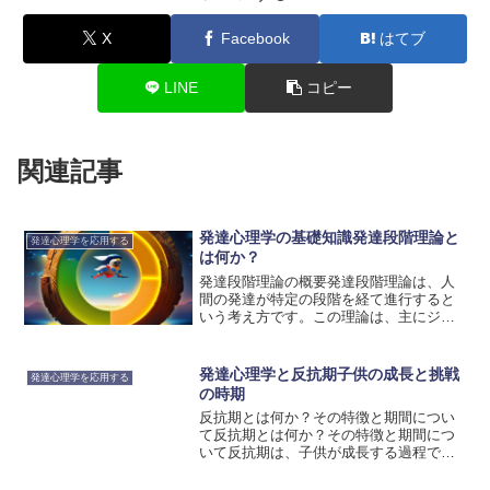
X
Facebook
はてブ
LINE
コピー
関連記事
発達心理学の基礎知識発達段階理論と
発達心理学を応用する
は何か？
発達段階理論の概要発達段階理論は、人
間の発達が特定の段階を経て進行すると
いう考え方です。この理論は、主にジャ
ン・ピアジェやローレンス・コールバー
グによって提唱されました。彼らは、子
どもたちの認知的、社会的、道徳的な発
発達心理学と反抗期子供の成長と挑戦
発達心理学を応用する
達の過程を研究し、それを...
の時期
反抗期とは何か？その特徴と期間につい
て反抗期とは何か？その特徴と期間につ
いて反抗期は、子供が成長する過程で経
験する重要な時期です。この時期には、
子供たちは自己主張や独立心の発達を促