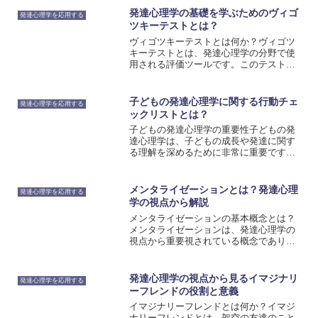
すために親や他の権威に対して反抗的な
発達心理学の基礎を学ぶためのヴィゴ
発達心理学を応用する
態度をとることがあります...
ツキーテストとは？
ヴィゴツキーテストとは何か？ヴィゴツ
キーテストとは、発達心理学の分野で使
用される評価ツールです。このテスト
は、子どもの発達段階や認知能力を測定
するために使用されます。ヴィゴツキー
テストは、ロシアの心理学者レフ・ヴィ
子どもの発達心理学に関する行動チェ
発達心理学を応用する
ゴツキーによって開発されま...
ックリストとは？
子どもの発達心理学の重要性子どもの発
達心理学は、子どもの成長や発達に関す
る理解を深めるために非常に重要です。
子どもの心理的な変化や発達の段階を理
解することで、子どもの行動や思考のパ
ターンを把握することができます。これ
メンタライゼーションとは？発達心理
発達心理学を応用する
により、適切なサポートや...
学の視点から解説
メンタライゼーションの基本概念とは？
メンタライゼーションは、発達心理学の
視点から重要視されている概念であり、
自己と他者の心の状態を理解する能力を
指します。この能力は、他者の意図や感
情、信念などを推測し、それに基づいて
発達心理学の視点から見るイマジナリ
発達心理学を応用する
自分の行動を調整すること...
ーフレンドの役割と意義
イマジナリーフレンドとは何か？イマジ
ナリーフレンドとは、架空の友達のこと