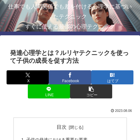
仕事でも人間関係でも差を付ける心理学に基づい
たテクニック
すぐに使える最強の心理テクニック
発達心理学とは？ルリヤテクニックを使っ
て子供の成長を促す方法
X
Facebook
はてブ
LINE
コピー
2023.08.06
目次
子供の発達における重要な要素