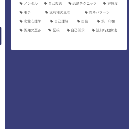
メンタル
自己改善
恋愛テクニック
好感度
モテ
返報性の原理
思考パターン
恋愛心理学
自己理解
自信
第一印象
認知の歪み
緊張
自己開示
認知行動療法