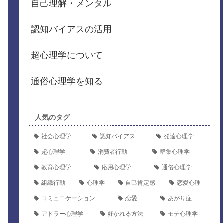
自己理解・メンタル
認知バイアスの活用
超心理学について
通俗心理学を知る
人気のタグ
社会心理学
認知バイアス
発達心理学
超心理学
消費者行動
群集心理学
教育心理学
応用心理学
通俗心理学
組織行動
心理学
自己肯定感
恋愛心理
コミュニケーション
恋愛
あがり症
アドラー心理学
好かれる方法
モテ心理学