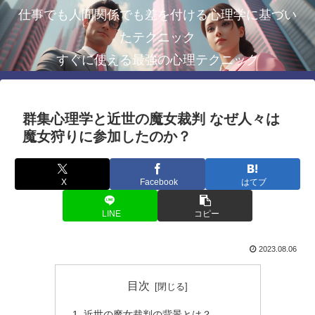
仕事でも人間関係でも差を付ける心理学に基づい
たテクニック
すぐに使える最強の心理テクニック
群集心理学と近世の魔女裁判 なぜ人々は
魔女狩りに参加したのか？
X
Facebook
はてブ
LINE
コピー
2023.08.06
目次
近世の魔女裁判の背景とは？