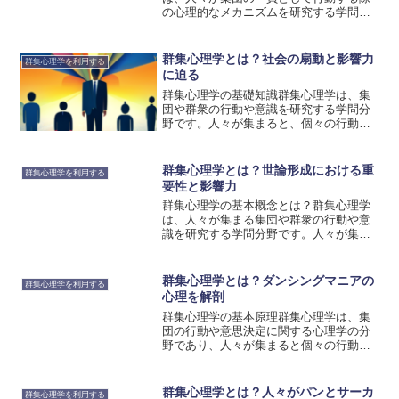
の心理的なメカニズムを研究する学問分
野です。人々は集団の中で行動する際
に、個人の意思決定や行動パターンが変
化することがあります。群集心理学は、
群集心理学とは？社会の扇動と影響力
群集心理学を利用する
このような集団行動の背後に...
に迫る
群集心理学の基礎知識群集心理学は、集
団や群衆の行動や意識を研究する学問分
野です。人々が集まると、個々の行動や
意識が変化し、集団全体の特性が現れる
ことがあります。群集心理学は、このよ
うな社会現象を科学的に分析し、理解す
群集心理学とは？世論形成における重
群集心理学を利用する
るための重要なツールとな...
要性と影響力
群集心理学の基本概念とは？群集心理学
は、人々が集まる集団や群衆の行動や意
識を研究する学問分野です。人々が集ま
ると、個々の意識や行動が集団全体に影
響を与えることがあります。群集心理学
は、このような集団の特性やメカニズム
群集心理学とは？ダンシングマニアの
群集心理学を利用する
を理解することで、世論形...
心理を解剖
群集心理学の基本原理群集心理学は、集
団の行動や意思決定に関する心理学の分
野であり、人々が集まると個々の行動や
意思決定が変化することを研究していま
す。群集心理学の基本原理には、情報の
共有、相互作用、集団の規範、リーダー
群集心理学とは？人々がパンとサーカ
群集心理学を利用する