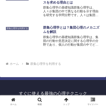
シップの役割が含まれます...
スを求める理由とは
群集心理学の基礎知識群集心理学は、
人々が集団の中で異なる行動を示す理由
を研究する学問分野です。人々は集団の
中で他のメンバーに影響を受けることが
あり、その結果として行動が変化するこ
とがあります。群集心理学は、このよう
群集心理学とは？集団心理のメカニズ
群集心理学を利用する
な現象を説明するための理論...
ムを解説
群集心理学の基礎知識群集心理学は、集
団の行動や意思決定に関する心理学の分
野であり、個人の行動が集団の中でどの
ように変化するかを研究します。集団の
中での行動は、個人の特性や意見だけで
なく、集団の力学や相互作用によっても
影響を受けることがありま...
ホーム
群集心理学を利用する
すぐに使える最強の心理テクニック
© 2023 すぐに使える最強の心理テクニック.
ホーム
検索
トップ
サイドバー